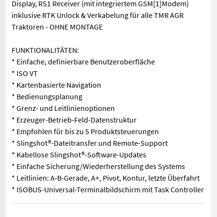
Display, RS1 Receiver (mit integriertem GSM[1]Modem)
inklusive RTK Unlock & Verkabelung für alle TMR AGR
Traktoren - OHNE MONTAGE
FUNKTIONALITÄTEN:
* Einfache, definierbare Benutzeroberfläche
* ISO VT
* Kartenbasierte Navigation
* Bedienungsplanung
* Grenz- und Leitlinienoptionen
* Erzeuger-Betrieb-Feld-Datenstruktur
* Empfohlen für bis zu 5 Produktsteuerungen
* Slingshot®-Dateitransfer und Remote-Support
* Kabellose Slingshot®-Software-Updates
* Einfache Sicherung/Wiederherstellung des Systems
* Leitlinien: A-B-Gerade, A+, Pivot, Kontur, letzte Überfahrt
* ISOBUS-Universal-Terminalbildschirm mit Task Controller
Raven CR12 voll autom. Spurführsystem mit 12,1 Zoll Display, 