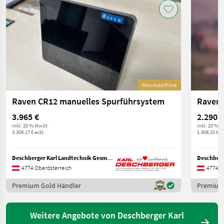
Neumaschine
Raven CR12 manuelles Spurführsystem
Raven 
3.965 €
2.290 €
inkl. 20 % MwSt.
inkl. 20 % 
3.304,17 € exkl.
1.908,33 € ex
Deschberger Karl Landtechnik GesmbH & Co KG
4774 Oberösterreich
4774 O
Premium Gold Händler
Premium
Weitere Angebote von Deschberger Karl