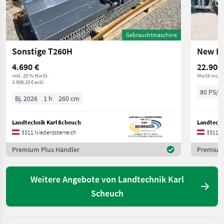
Gebrauchtmaschine
Sonstige T260H
New Ho
4.690 €
22.900
inkl. 20 % MwSt.
MwSt nicht
3.908,33 € exkl.
80 PS/5
Bj. 2026
1 h
260 cm
Landtechnik Karl Scheuch
Landtechn
3311 Niederösterreich
3311 N
Premium Plus Händler
Premium 
Weitere Angebote von Landtechnik Karl
Scheuch