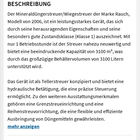
BESCHREIBUNG
Der Mineraldüngerstreuer/Wiegestreuer der Marke Rauch,
Modell von 2006, ist ein leistungsstarkes Gerät, das sich
durch seine herausragenden Eigenschaften und seine
besonders gute Zustandsklasse (Klasse 1) auszeichnet. Mit
nur 1 Betriebsstunde ist der Streuer nahezu neuwertig und
bietet eine beeindruckende Kapazität von 3100 m³, was
durch das großzügige Behältervolumen von 3100 Litern
unterstützt wird.
Das Gerät ist als Tellerstreuer konzipiert und bietet eine
hydraulische Betätigung, die eine präzise Steuerung
ermöglicht. Zu den weiteren Ausstattungsmerkmalen
gehören eine Grenzstreueinrichtung und eine
Reihenstreuvorrichtung, die eine flexible und effiziente
Ausbringung von Düngemitteln gewährleisten.
Der Mineraldüngerstreuer/Wiegestreuer der Marke Rauch, Modell 
mehr anzeigen