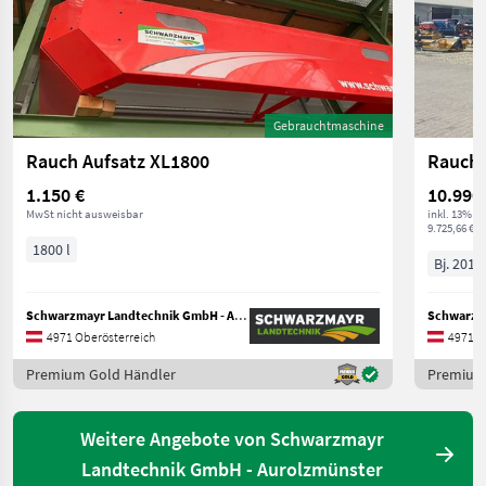
Gebrauchtmaschine
Rauch Aufsatz XL1800
Rauch 
1.150 €
10.990
MwSt nicht ausweisbar
inkl. 13% M
9.725,66 € ex
1800 l
Bj. 2012
Schwarzmayr Landtechnik GmbH - Aurolzmünster
4971 Oberösterreich
4971 O
Premium Gold Händler
Premium
Weitere Angebote von Schwarzmayr
Landtechnik GmbH - Aurolzmünster