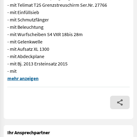
- mit Telimat T25 Grenzstreuschirm Ser.Nr. 27766
- mit Einfüllsieb
- mit Schmutzfänger
- mit Beleuchtung
- mit Wurfscheiben S4 VXR 18bis 28m
- mit Gelenkwelle
- mit Aufsatz XL 1300
- mit Abdeckplane
- mit Bj. 2013 Ersteinsatz 2015
- mit
EDV: 25298 Düngerstreuer - mit 1000 lt. Behälter - mit integri
mehr anzeigen
Ihr Ansprechpartner