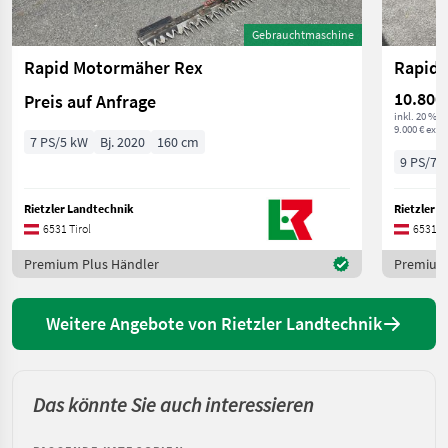
Gebrauchtmaschine
Rapid Motormäher Rex
Rapid 
10.800
Preis auf Anfrage
inkl. 20 % 
9.000 € exkl.
7 PS/5 kW
Bj. 2020
160 cm
9 PS/7 
Rietzler Landtechnik
Rietzler 
6531 Tirol
6531 Ti
Premium Plus Händler
Premium 
Weitere Angebote von Rietzler Landtechnik
Das könnte Sie auch interessieren