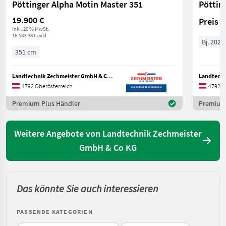
Pöttinger Alpha Motin Master 351
Pöttin
19.900 €
Preis 
inkl. 20 % MwSt.
16.583,33 € exkl.
Bj. 2026
351 cm
Landtechnik Zechmeister GmbH & Co KG
4792 Oberösterreich
4792 O
Premium Plus Händler
Premium 
Weitere Angebote von Landtechnik Zechmeister
GmbH & Co KG
Das könnte Sie auch interessieren
PASSENDE KATEGORIEN