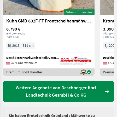
Gebrauchtmaschine
Kuhn GMD 802F-FF Frontscheibenmähwerk
Krone 
8.790 €
3.390 €
inkl. 20 % MwSt.
inkl. 13% M
7.325 € exkl.
3.000 € exkl.
Bj. 2013
311 cm
Bj. 2002
Deschberger Karl Landtechnik GesmbH & Co KG
4774 Oberösterreich
4774 O
Premium Gold Händler
Premium
Weitere Angebote von Deschberger Karl
Landtechnik GesmbH & Co KG
Sie haben Erntetechnik Grünland / Mähwerke zu