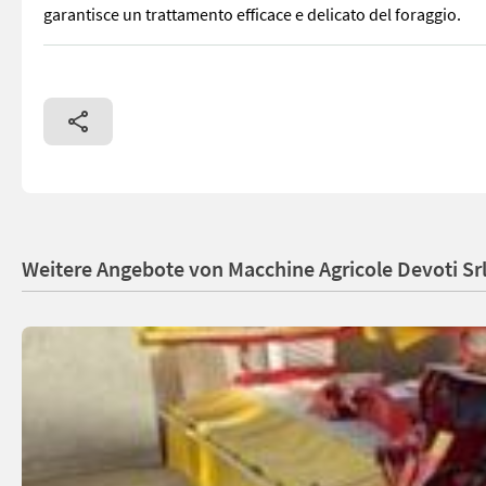
garantisce un trattamento efficace e delicato del foraggio.
Falciacondizionatrice frontale Pöttinger Novacat 301 Alpha Mot
Weitere Angebote von Macchine Agricole Devoti Sr