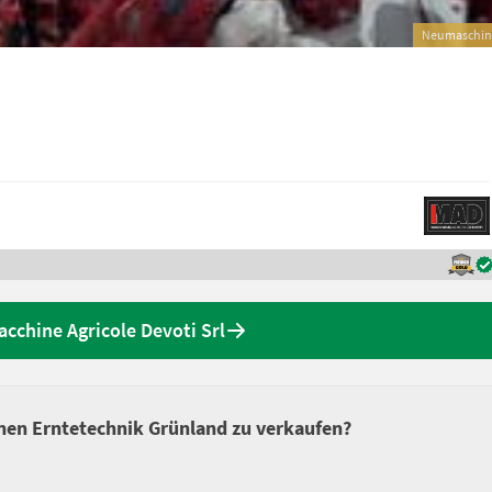
Neumaschin
cchine Agricole Devoti Srl
nen Erntetechnik Grünland zu verkaufen?