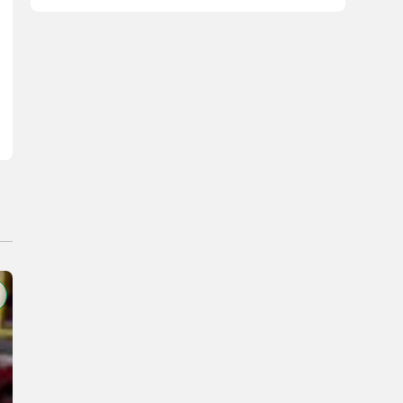
scata di ingranaggi TRI-DRIVE, sempre 3 denti in presa, per una magg