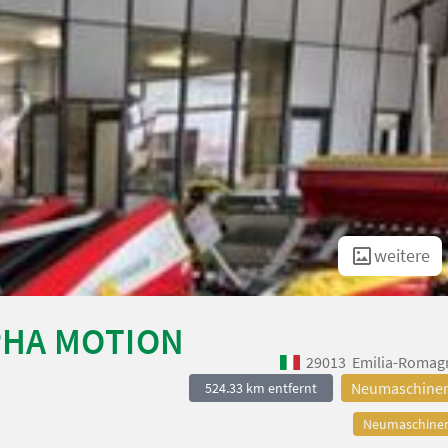
weitere
LPHA MOTION
29013
Emilia-Romag
Neumaschine
524.33 km entfernt
Neumaschine