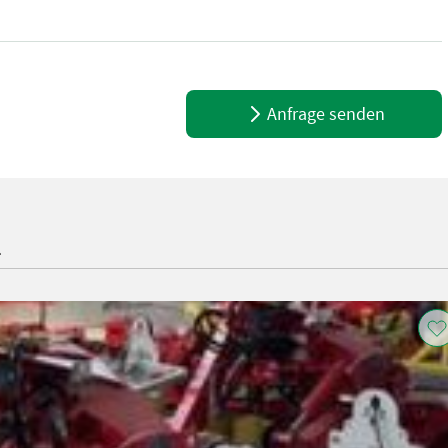
ion RC Pro. Barra falciante robusta in acciaio con trasmissione a ca
Anfrage senden
l