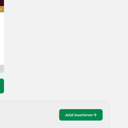
e
Pöttinger Alpha motion 301 Rc Pro
Preis auf Anfrage
Macchine Agricole Devoti Srl
29013 Emilia-Romagna
Premium Gold Händler
Jetzt inserieren