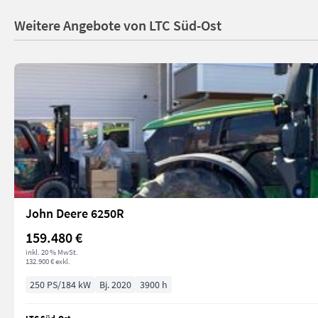
Weitere Angebote von LTC Süd-Ost
John Deere 6250R
159.480 €
inkl. 20 % MwSt.
132.900 € exkl.
250 PS/184 kW
Bj. 2020
3900 h