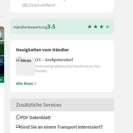
282.23 km entfernt
3.5
Händlerbewertung
Neuigkeiten vom Händler
LTC – Großpetersdorf
Hochwertige gebrauchte Maschinen zu Top-
Preisen!
e
Alle News
Deutz Fahr 35.80 Profi
38.000 €
Zusätzliche Services
inkl. 13% MwSt./Verm.
33.628,32 € exkl.
PDF Datenblatt
Bj. 1990
3502 h
Sind Sie an einem Transport interessiert?