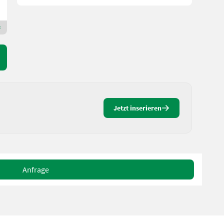
LTC Süd-Ost
7503 Burgenland
Premium Gold Händler
Jetzt inserieren
Anfrage