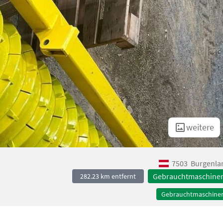
weitere
7503
Burgenla
Gebrauchtmaschine
282.23 km entfernt
Gebrauchtmaschine