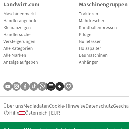
Landwirt.com
Maschinengruppen
Maschinenmarkt
Traktoren
Händlerangebote
Mähdrescher
Kleinanzeigen
Rundballenpressen
Händlersuche
Pflüge
Versteigerungen
Güllefässer
Alle Kategorien
Holzspalter
Alle Marken
Baumaschinen
Anzeige aufgeben
Anhänger
Über uns
Mediadaten
Cookie-Hinweise
Datenschutz
Geschä
Hilfe
Österreich | EUR