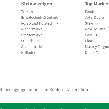
Kleinanzeigen
Top Marke
Traktoren
Fendt
Erntetechnik Grünland
John Deere
Forst- und Holztechnik
Steyr
Rindermarkt
New Holland
Pferdemarkt
Case IH
Futterbörse
Claas
Stellenmarkt
Massey Fergu
Hofladen
Deutz-Fahr
ftsbedingungen
Impressum
Konformitätserklärung