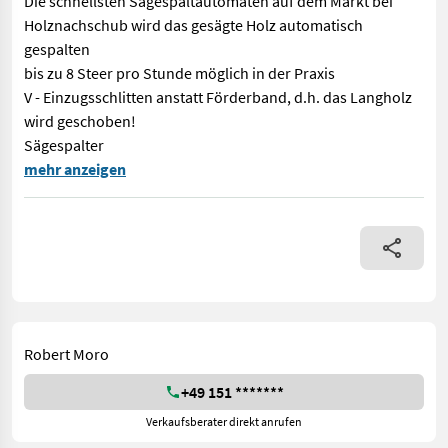
Die schnellsten Sägespaltautomaten auf dem Markt bei
Holznachschub wird das gesägte Holz automatisch
gespalten
bis zu 8 Steer pro Stunde möglich in der Praxis
V - Einzugsschlitten anstatt Förderband, d.h. das Langholz
wird geschoben!
Sägespalter
Jetzt in die Zukunft investieren und Steuerlich profitieren ! 
mehr anzeigen
Robert Moro
+49 151 *******
Verkaufsberater direkt anrufen