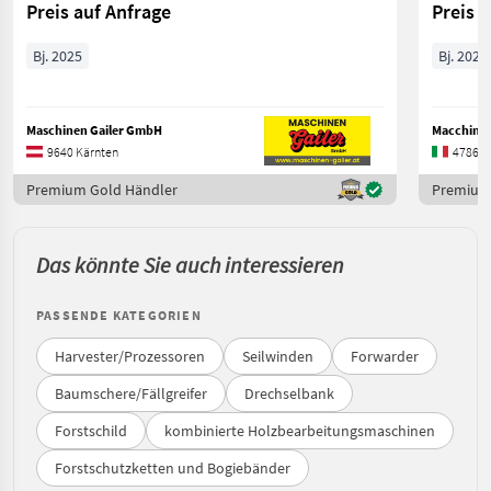
Preis auf Anfrage
Preis 
Bj. 2025
Bj. 2022
Maschinen Gailer GmbH
Macchine A
9640 Kärnten
47864 
Premium Gold Händler
Premium 
Das könnte Sie auch interessieren
PASSENDE KATEGORIEN
Harvester/Prozessoren
Seilwinden
Forwarder
Baumschere/Fällgreifer
Drechselbank
Forstschild
kombinierte Holzbearbeitungsmaschinen
Forstschutzketten und Bogiebänder