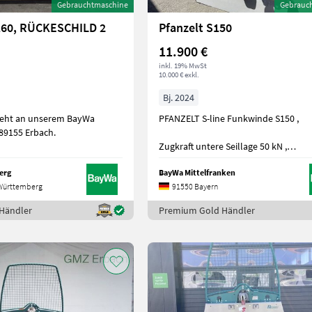
Gebrauchtmaschine
Gebrauc
-160, RÜCKESCHILD 2
Pfanzelt S150
11.900 €
inkl. 19% MwSt
10.000 € exkl.
Bj. 2024
teht an unserem BayWa
PFANZELT S-line Funkwinde S150 ,
-89155 Erbach.
Zugkraft untere Seillage 50 kN ,
Z
erg
BayWa Mittelfranken
Württemberg
91550 Bayern
Händler
Premium Gold Händler