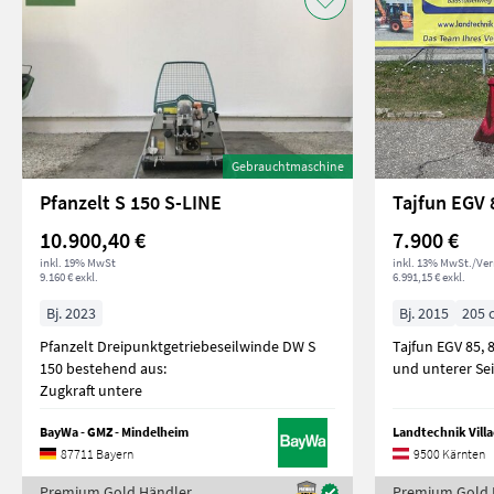
Gebrauchtmaschine
Pfanzelt S 150 S-LINE
Tajfun EGV 
10.900,40 €
7.900 €
inkl. 19% MwSt
inkl. 13% MwSt./Ve
9.160 € exkl.
6.991,15 € exkl.
Bj. 2023
Bj. 2015
205 
Pfanzelt Dreipunktgetriebeseilwinde DW S
Tajfun EGV 85, 
150 bestehend aus:
und unterer Sei
Zugkraft untere
BayWa - GMZ - Mindelheim
Landtechnik Vil
87711 Bayern
9500 Kärnten
Premium Gold Händler
Premium Gold 