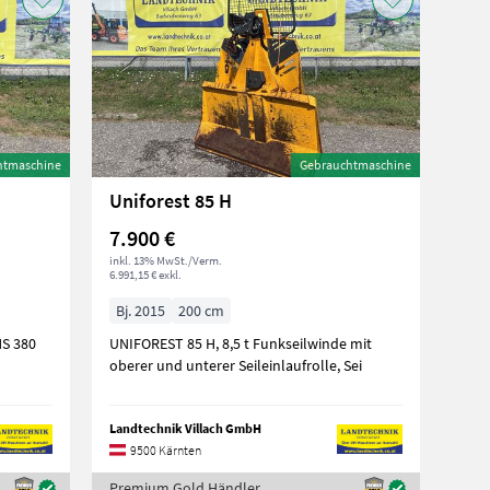
htmaschine
Gebrauchtmaschine
Uniforest 85 H
7.900 €
inkl. 13% MwSt./Verm.
6.991,15 € exkl.
Bj. 2015
200 cm
HS 380
UNIFOREST 85 H, 8,5 t Funkseilwinde mit
oberer und unterer Seileinlaufrolle, Sei
Landtechnik Villach GmbH
9500 Kärnten
Premium Gold Händler