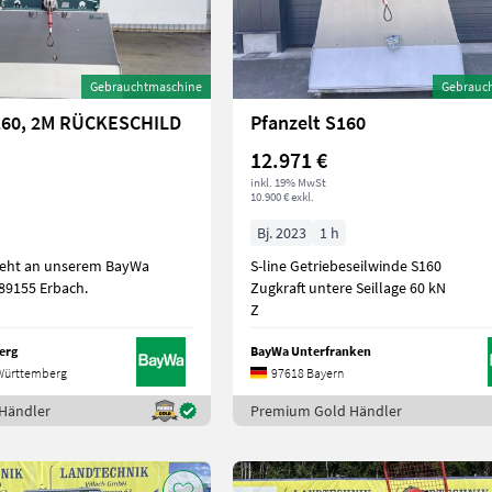
Gebrauchtmaschine
Gebrauc
-160, 2M RÜCKESCHILD
Pfanzelt S160
12.971 €
inkl. 19% MwSt
10.900 € exkl.
Bj. 2023
1 h
teht an unserem BayWa
S-line Getriebeseilwinde S160
-89155 Erbach.
Zugkraft untere Seillage 60 kN
Z
erg
BayWa Unterfranken
Württemberg
97618 Bayern
Händler
Premium Gold Händler