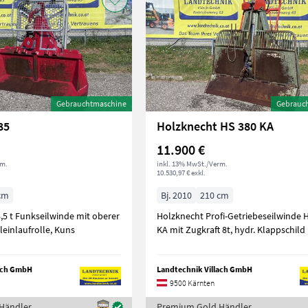
Gebrauchtmaschine
Gebrauc
85
Holzknecht HS 380 KA
11.900 €
rm.
inkl. 13% MwSt./Verm.
10.530,97 € exkl.
cm
Bj. 2010
210 cm
8,5 t Funkseilwinde mit oberer
Holzknecht Profi-Getriebeseilwinde 
leinlaufrolle, Kuns
KA mit Zugkraft 8t, hydr. Klappschild
lach GmbH
Landtechnik Villach GmbH
9500 Kärnten
Händler
Premium Gold Händler