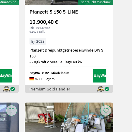
htmaschine
Gebrauchtmaschine
Pfanzelt S 150 S-LINE
10.900,40 €
inkl. 19% MwSt
9.160 € exkl.
Bj. 2023
Pfanzelt Dreipunktgetriebeseilwinde DW S
150
- Zugkraft obere Seillage 40 kN
BayWa - GMZ - Mindelheim
87711 Bayern
Premium Gold Händler