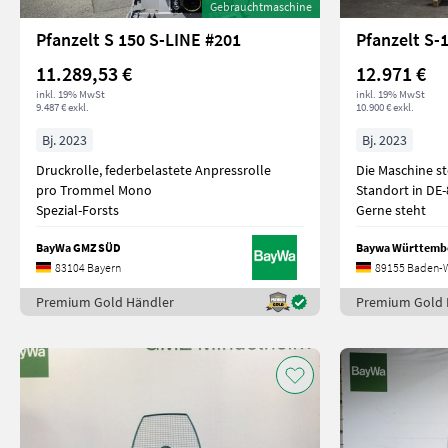
Gebrauchtmaschine
Pfanzelt S 150 S-LINE #201
Pfanzelt S
11.289,53 €
12.971 €
inkl. 19% MwSt
inkl. 19% MwSt
9.487 € exkl.
10.900 € exkl.
Bj. 2023
Bj. 2023
Druckrolle, federbelastete Anpressrolle
Die Maschine s
pro Trommel Mono
Standort in DE
Spezial-Forsts
Gerne steht
BayWa GMZ SÜD
Baywa Württemb
83104 Bayern
89155 Baden-
Premium Gold Händler
Premium Gold 