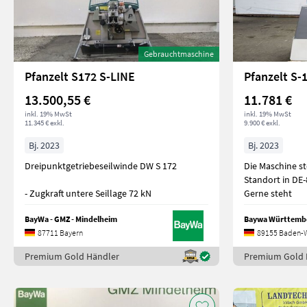
Gebrauchtmaschine
Pfanzelt S172 S-LINE
Pfanzelt S
13.500,55 €
11.781 €
inkl. 19% MwSt
inkl. 19% MwSt
11.345 € exkl.
9.900 € exkl.
Bj. 2023
Bj. 2023
Dreipunktgetriebeseilwinde DW S 172
Die Maschine s
Standort in DE
- Zugkraft untere Seillage 72 kN
Gerne steht
BayWa - GMZ - Mindelheim
Baywa Württemb
87711 Bayern
89155 Baden-
Premium Gold Händler
Premium Gold 