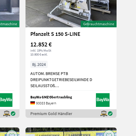
htmaschine
Gebrauchtmaschine
Pfanzelt S 150 S-LINE
12.852 €
inkl. 19% MwSt
10.800 € exkl.
Bj. 2024
AUTOM. BREMSE PTB
DREIPUNKTGETRIEBESEILWINDE D
SEILAUSSTOß
SEILVERTE
BayWa GMZ Obertraubling
93083 Bayern
Premium Gold Händler