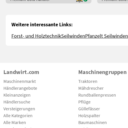
Weitere interessante Links:
Forst- und Holztechnik
Seilwinden
Pfanzelt Seilwinden
Landwirt.com
Maschinengruppen
Maschinenmarkt
Traktoren
Händlerangebote
Mähdrescher
Kleinanzeigen
Rundballenpressen
Händlersuche
Pflüge
Versteigerungen
Güllefässer
Alle Kategorien
Holzspalter
Alle Marken
Baumaschinen