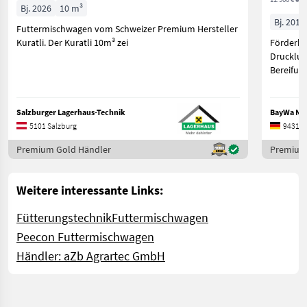
Bj. 2026
10 m³
Bj. 2014
Futtermischwagen vom Schweizer Premium Hersteller
Kuratli. Der Kuratli 10m³ zei
Förderb
Druckluf
Bereifun
Diese Ma
Salzburger Lagerhaus-Technik
BayWa Ni
5101 Salzburg
94315 
Premium Gold Händler
Premium
Weitere interessante Links:
Fütterungstechnik
Futtermischwagen
Peecon Futtermischwagen
Händler: aZb Agrartec GmbH