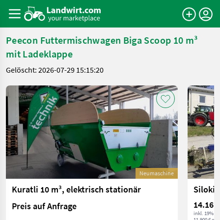
Peecon Futtermischwagen Biga Scoop 10 m³
mit Ladeklappe
Gelöscht: 2026-07-29 15:15:20
Neumaschine
Kuratli 10 m³, elektrisch stationär
Siloki
14.161
Preis auf Anfrage
inkl. 19% M
11.900 € exkl