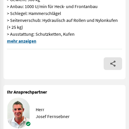
> Anbau: 1000 U/min für Heck- und Frontanbau
> Schlegel: Hammerschlägel
> Seitenverschub: Hydraulisch auf Rollen und Nylonkufen
(+ 25 kg)
> Ausstattung: Schutzketten, Kufen
Produktbeschreibung Orsi WGR 2600 Ich freue mich, Ihnen im Ma
mehr anzeigen
Ihr Ansprechpartner
Herr
Josef Fernsebner