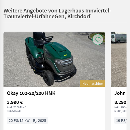
Weitere Angebote von Lagerhaus Innviertel-
Traunviertel-Urfahr eGen, Kirchdorf
Neumaschine
Okay 102-20/200 HMK
John D
3.990 €
8.290 €
inkl. 20 % MwSt.
inkl. 20 % 
3.325 € exkl.
6.908,33 € ex
20 PS/15 kW
Bj. 2025
19 PS/1