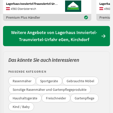
Lagerhaus Innviertel-Traunviertel-Urfahr eGen, Kirchdorf
4560 Oberösterreich
4560 O
Premium Plus Händler
Premium 
Weitere Angebote von Lagerhaus Innviertel-
Traunviertel-Urfahr eGen, Kirchdorf
Das könnte Sie auch interessieren
PASSENDE KATEGORIEN
Rasenmäher
Sportgeräte
Gebrauchte Möbel
Sonstige Rasenmäher und Gartenpflegeprodukte
Haushaltsgeräte
Freischneider
Gartenpflege
Kind / Baby