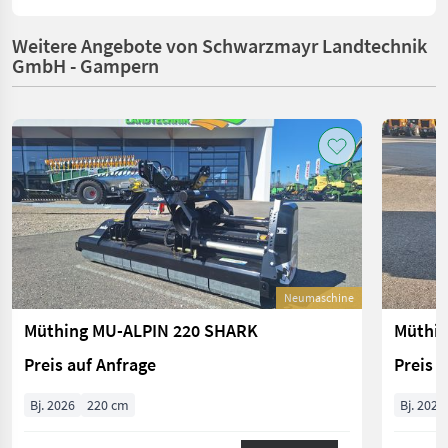
Weitere Angebote von Schwarzmayr Landtechnik
GmbH - Gampern
Neumaschine
Müthing MU-ALPIN 220 SHARK
Müthin
Preis auf Anfrage
Preis 
Bj. 2026
220 cm
Bj. 2026