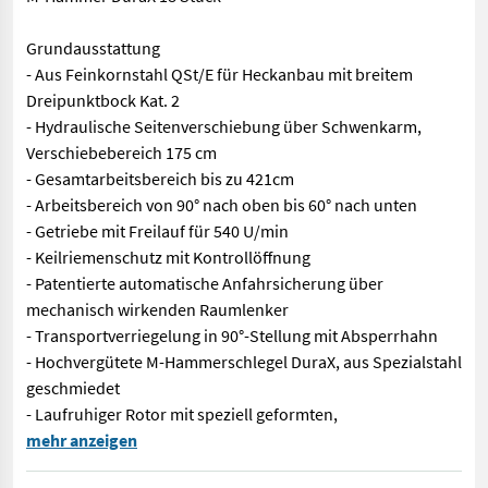
Grundausstattung
- Aus Feinkornstahl QSt/E für Heckanbau mit breitem
Dreipunktbock Kat. 2
- Hydraulische Seitenverschiebung über Schwenkarm,
Verschiebebereich 175 cm
- Gesamtarbeitsbereich bis zu 421cm
- Arbeitsbereich von 90° nach oben bis 60° nach unten
- Getriebe mit Freilauf für 540 U/min
- Keilriemenschutz mit Kontrollöffnung
- Patentierte automatische Anfahrsicherung über
mechanisch wirkenden Raumlenker
- Transportverriegelung in 90°-Stellung mit Absperrhahn
- Hochvergütete M-Hammerschlegel DuraX, aus Spezialstahl
geschmiedet
- Laufruhiger Rotor mit speziell geformten,
Nr. 71025 Müthing MU-ALPIN S 220 Vario Heck-Seitenmulcher Tec
mehr anzeigen