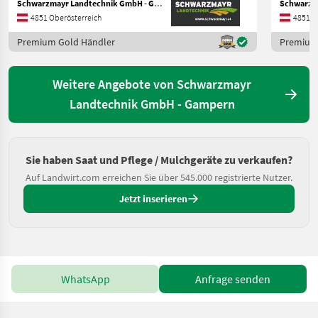
Schwarzmayr Landtechnik GmbH - Gampern
4851 Oberösterreich
4851 O
Premium Gold Händler
Premium
Weitere Angebote von Schwarzmayr
Landtechnik GmbH - Gampern
Sie haben Saat und Pflege / Mulchgeräte zu verkaufen?
Auf Landwirt.com erreichen Sie über 545.000 registrierte Nutzer.
Jetzt inserieren
WhatsApp
Anfrage senden