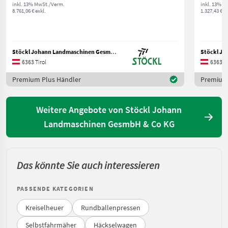
inkl. 13% MwSt./Verm.
inkl. 13% M
8.761,06 € exkl.
1.327,43 € ex
Stöckl Johann Landmaschinen GesmbH & Co KG
6363 Tirol
6363 Ti
Premium Plus Händler
Premium 
Weitere Angebote von Stöckl Johann
Landmaschinen GesmbH & Co KG
Das könnte Sie auch interessieren
PASSENDE KATEGORIEN
Kreiselheuer
Rundballenpressen
Selbstfahrmäher
Häckselwagen