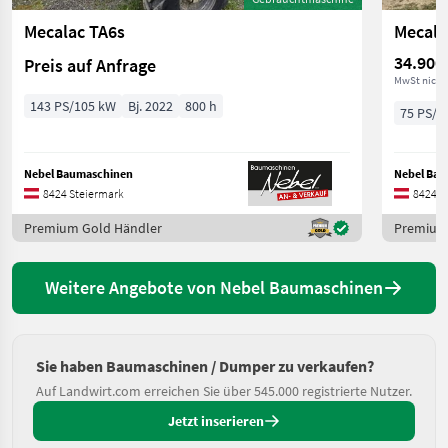
Mecalac TA6s
Mecala
34.900
Preis auf Anfrage
MwSt nicht
143 PS/105 kW
Bj. 2022
800 h
75 PS/5
Nebel Baumaschinen
Nebel Ba
8424 Steiermark
8424 S
Premium Gold Händler
Premium
Weitere Angebote von Nebel Baumaschinen
Sie haben Baumaschinen / Dumper zu verkaufen?
Auf Landwirt.com erreichen Sie über 545.000 registrierte Nutzer.
Jetzt inserieren