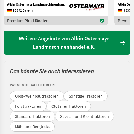
Albin Ostermayr Landmaschinenhandel e.K.
93352 Bayern
93352 
Premium Plus Händler
Premium 
Weitere Angebote von Albin Ostermayr
Landmaschinenhandel e.K.
Das könnte Sie auch interessieren
PASSENDE KATEGORIEN
Obst-/Weinbautraktoren
Sonstige Traktoren
Forsttraktoren
Oldtimer Traktoren
Standard Traktoren
Spezial- und Kleintraktoren
Mäh- und Bergtraks