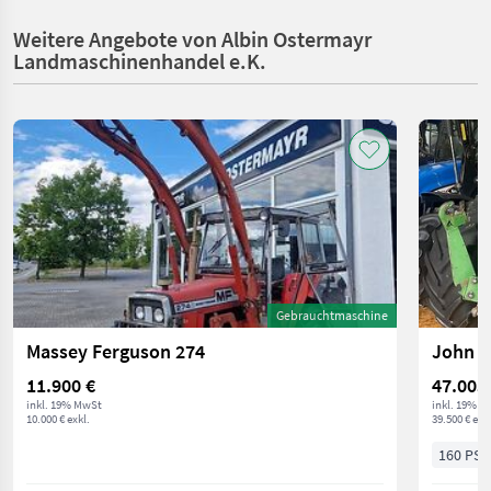
Weitere Angebote von Albin Ostermayr
Landmaschinenhandel e.K.
Gebrauchtmaschine
Massey Ferguson 274
John D
11.900 €
47.005
inkl. 19% MwSt
inkl. 19% M
10.000 € exkl.
39.500 € exkl
160 PS/