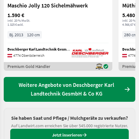
Maschio Jolly 120 Sichelmähwerk
Müthin
1.590 €
5.480 €
inkl. 20 % MwSt.
inkl. 20 % 
1.325 € exkl.
4.566,67 € ex
Bj. 2013
120 cm
280 cm
Deschberger Karl Landtechnik GesmbH & Co KG
4774 Oberösterreich
4774 O
Premium Gold Händler
Premium
Weitere Angebote von Deschberger Karl
Landtechnik GesmbH & Co KG
Sie haben Saat und Pflege / Mulchgeräte zu verkaufen?
Auf Landwirt.com erreichen Sie über 545.000 registrierte Nutzer.
Jetzt inserieren