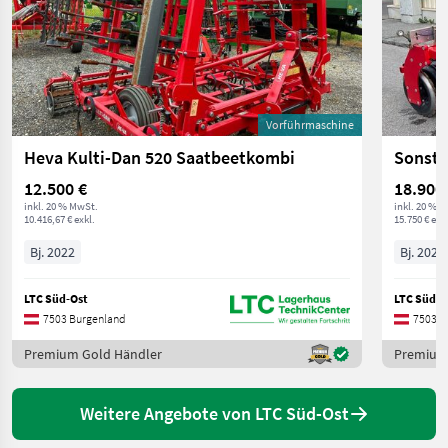
Vorführmaschine
Heva Kulti-Dan 520 Saatbeetkombi
Sonsti
12.500 €
18.900
inkl. 20 % MwSt.
inkl. 20 % 
10.416,67 € exkl.
15.750 € exkl
Bj. 2022
Bj. 2024
LTC Süd-Ost
LTC Süd-O
7503 Burgenland
7503 B
Premium Gold Händler
Premium
Weitere Angebote von LTC Süd-Ost