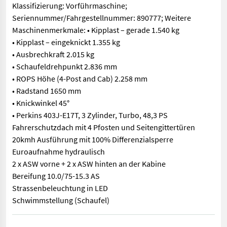
Klassifizierung: Vorführmaschine;
Seriennummer/Fahrgestellnummer: 890777; Weitere
Maschinenmerkmale: • Kipplast – gerade 1.540 kg
• Kipplast – eingeknickt 1.355 kg
• Ausbrechkraft 2.015 kg
• Schaufeldrehpunkt 2.836 mm
• ROPS Höhe (4-Post and Cab) 2.258 mm
• Radstand 1650 mm
• Knickwinkel 45°
• Perkins 403J-E17T, 3 Zylinder, Turbo, 48,3 PS
Fahrerschutzdach mit 4 Pfosten und Seitengittertüren
20kmh Ausführung mit 100% Differenzialsperre
Euroaufnahme hydraulisch
2 x ASW vorne + 2 x ASW hinten an der Kabine
Bereifung 10.0/75-15.3 AS
Strassenbeleuchtung in LED
Schwimmstellung (Schaufel)
Klassifizierung: Vorführmaschine; Seriennummer/Fahrgestellnum