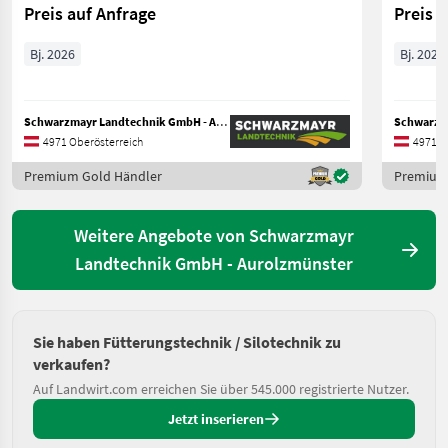
Preis auf Anfrage
Preis 
Bj. 2026
Bj. 2026
Schwarzmayr Landtechnik GmbH - Aurolzmünster
4971 Oberösterreich
4971 O
Premium Gold Händler
Premium
Weitere Angebote von Schwarzmayr
Landtechnik GmbH - Aurolzmünster
Sie haben Fütterungstechnik / Silotechnik zu
verkaufen?
Auf Landwirt.com erreichen Sie über 545.000 registrierte Nutzer.
Jetzt inserieren