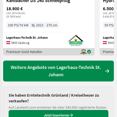
Kahlbacher DS 240 Schneepflug
Hydrac
18.900 €
6.500 €
inkl. 20 % MwSt.
inkl. 20 % 
15.750 € exkl.
5.416,67 € ex
100 PS/74 kW
Bj. 2023
270 cm
50 PS/3
Lagerhaus-Technik St. Johann
Lagerhaus
5600 Salzburg
5600 S
Premium Gold Händler
Premium
Weitere Angebote von Lagerhaus-Technik St.
Johann
Sie haben Erntetechnik Grünland / Kreiselheuer zu
verkaufen?
Auf Landwirt.com erreichen Sie über 545.000 registrierte Nutzer.
Jetzt inserieren