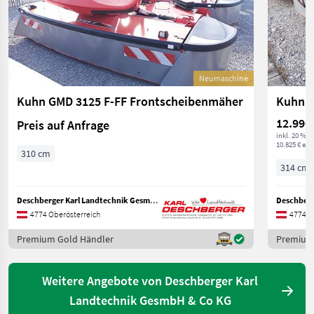
Neumaschine
Kuhn GMD 3125 F-FF Frontscheibenmäher
12.990
Preis auf Anfrage
inkl. 20 % 
10.825 € exkl
310 cm
314 cm
Deschberger Karl Landtechnik GesmbH & Co KG
4774 Oberösterreich
4774 O
Premium Gold Händler
Premium
Weitere Angebote von Deschberger Karl
Landtechnik GesmbH & Co KG