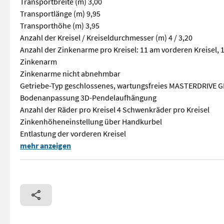
Transportbreite (m) 3,00
Transportlänge (m) 9,95
Transporthöhe (m) 3,95
Anzahl der Kreisel / Kreiseldurchmesser (m) 4 / 3,20
Anzahl der Zinkenarme pro Kreisel: 11 am vorderen Kreisel, 
Zinkenarm
Zinkenarme nicht abnehmbar
Getriebe-Typ geschlossenes, wartungsfreies MASTERDRIVE GI
Bodenanpassung 3D-Pendelaufhängung
Anzahl der Räder pro Kreisel 4 Schwenkräder pro Kreisel
Zinkenhöheneinstellung über Handkurbel
Entlastung der vorderen Kreisel
Profitieren Sie von seiner Einfachheit! Der GA 13031 ist ei
mehr anzeigen