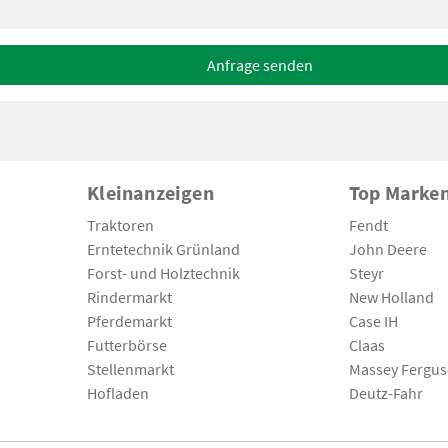
Anfrage senden
Kleinanzeigen
Top Marke
Traktoren
Fendt
Erntetechnik Grünland
John Deere
Forst- und Holztechnik
Steyr
Rindermarkt
New Holland
Pferdemarkt
Case IH
Futterbörse
Claas
Stellenmarkt
Massey Fergu
Hofladen
Deutz-Fahr