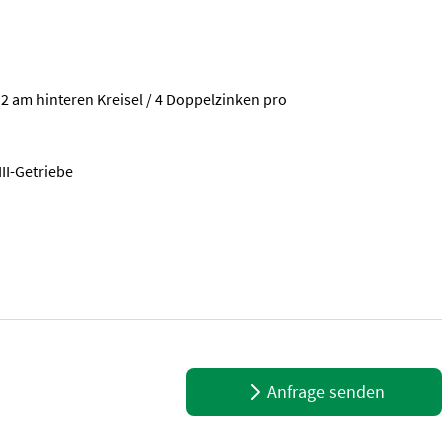
12 am hinteren Kreisel / 4 Doppelzinken pro
II-Getriebe
n einfacher Vierkreiselschwader ohne ISOBUS. Die Arbeitsbreite ist
Anfrage senden