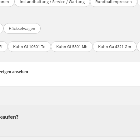
ionen
Instandhaltung / Service / Wartung
Rundballenpressen
Häckselwagen
Ff
Kuhn Gf 10601 To
Kuhn Gf 5801 Mh
Kuhn Ga 4321 Gm
zeigen ansehen
rkaufen?