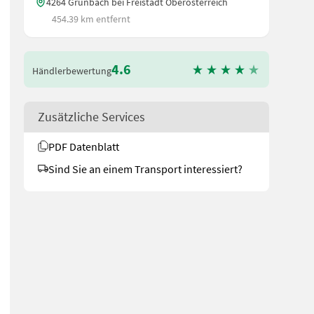
4264 Grünbach bei Freistadt Oberösterreich
454.39 km entfernt
4.6
Händlerbewertung
Zusätzliche Services
PDF Datenblatt
Sind Sie an einem Transport interessiert?
 hydraulisch von 8,40 bis 12,50 m verstellbar, ebenso die Schwadb