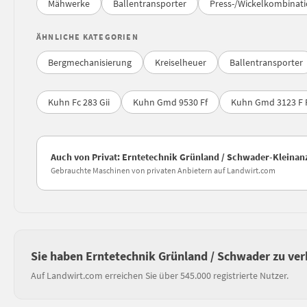
Mähwerke
Ballentransporter
Press-/Wickelkombinat
ÄHNLICHE KATEGORIEN
Bergmechanisierung
Kreiselheuer
Ballentransporter
Kuhn Fc 283 Gii
Kuhn Gmd 9530 Ff
Kuhn Gmd 3123 F 
Auch von Privat: Erntetechnik Grünland / Schwader-Kleinan
Gebrauchte Maschinen von privaten Anbietern auf Landwirt.com
Sie haben Erntetechnik Grünland / Schwader zu ve
Auf Landwirt.com erreichen Sie über 545.000 registrierte Nutzer.