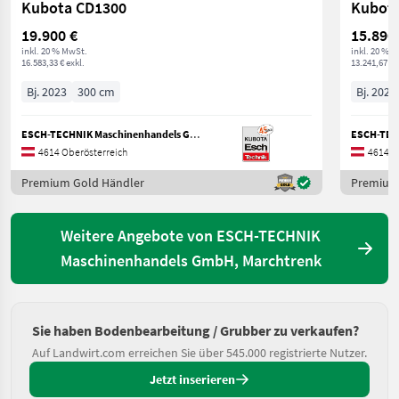
Kubota CD1300
Kubota
19.900 €
15.890
inkl. 20 % MwSt.
inkl. 20 % 
16.583,33 € exkl.
13.241,67 € 
Bj. 2023
300 cm
Bj. 2023
ESCH-TECHNIK Maschinenhandels GmbH, Marchtrenk
4614 Oberösterreich
4614 O
Premium Gold Händler
Premium
Weitere Angebote von ESCH-TECHNIK
Maschinenhandels GmbH, Marchtrenk
Sie haben Bodenbearbeitung / Grubber zu verkaufen?
Auf Landwirt.com erreichen Sie über 545.000 registrierte Nutzer.
Jetzt inserieren