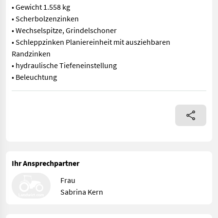
• Gewicht 1.558 kg
• Scherbolzenzinken
• Wechselspitze, Grindelschoner
• Schleppzinken Planiereinheit mit ausziehbaren
Randzinken
• hydraulische Tiefeneinstellung
• Beleuchtung
Kubota/Kverneland Grubber CU3301 Lagermaschine - sofort verfü
Ihr Ansprechpartner
Frau
Sabrina Kern