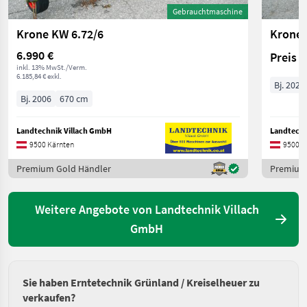
Gebrauchtmaschine
Krone KW 6.72/6
Krone 
6.990 €
Preis 
inkl. 13% MwSt./Verm.
6.185,84 € exkl.
Bj. 2026
Bj. 2006
670 cm
Landtechnik Villach GmbH
Landtechn
9500 Kärnten
9500 K
Premium Gold Händler
Premium
Weitere Angebote von Landtechnik Villach
GmbH
Sie haben Erntetechnik Grünland / Kreiselheuer zu
verkaufen?