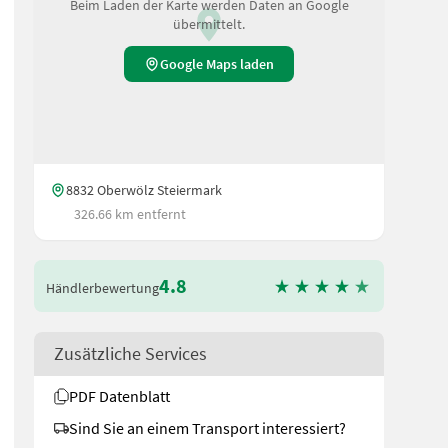
Beim Laden der Karte werden Daten an Google
übermittelt.
Google Maps laden
8832 Oberwölz Steiermark
326.66 km entfernt
4.8
Händlerbewertung
ittels Kugelauge & Laufrolle - Einstellbare Dämpferstreben mit inne
Zusätzliche Services
PDF Datenblatt
Sind Sie an einem Transport interessiert?