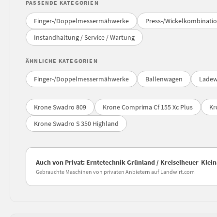
PASSENDE KATEGORIEN
Finger-/Doppelmessermähwerke
Press-/Wickelkombinati
Instandhaltung / Service / Wartung
ÄHNLICHE KATEGORIEN
Finger-/Doppelmessermähwerke
Ballenwagen
Lade
Krone Swadro 809
Krone Comprima Cf 155 Xc Plus
Kr
Krone Swadro S 350 Highland
Auch von Privat: Erntetechnik Grünland / Kreiselheuer-Klei
Gebrauchte Maschinen von privaten Anbietern auf Landwirt.com