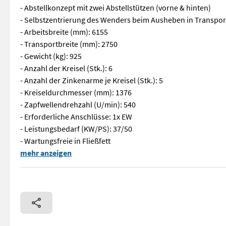
- Abstellkonzept mit zwei Abstellstützen (vorne & hinten)
- Selbstzentrierung des Wenders beim Ausheben in Transpor
- Arbeitsbreite (mm): 6155
- Transportbreite (mm): 2750
- Gewicht (kg): 925
- Anzahl der Kreisel (Stk.): 6
- Anzahl der Zinkenarme je Kreisel (Stk.): 5
- Kreiseldurchmesser (mm): 1376
- Zapfwellendrehzahl (U/min): 540
- Erforderliche Anschlüsse: 1x EW
- Leistungsbedarf (KW/PS): 37/50
- Wartungsfreie in Fließfett
Sofort Verfügbar! // A300 // Krone Vendro 620. Ausstattung &
mehr anzeigen