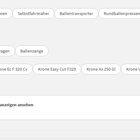
onen
Selbstfahrmäher
Ballentransporter
Rundballenpresse
wagen
Ballenzange
one Ec F 320 Cv
Krone Easy Cut F320
Krone Ax 250 Gl
Krone V
nanzeigen ansehen