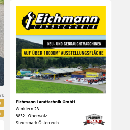
rk
Eichmann Landtechnik GmbH
n
Winklern 23
n
8832 - Oberwölz
Steiermark Österreich