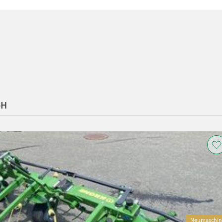
bH
Neumaschin