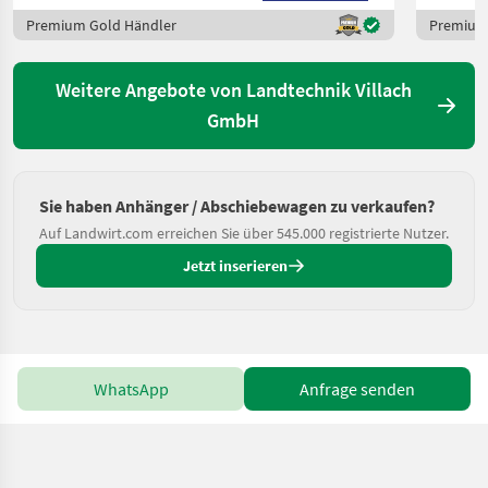
Premium Gold Händler
Premium
Weitere Angebote von Landtechnik Villach
GmbH
Sie haben Anhänger / Abschiebewagen zu verkaufen?
Auf Landwirt.com erreichen Sie über 545.000 registrierte Nutzer.
Jetzt inserieren
WhatsApp
Anfrage senden