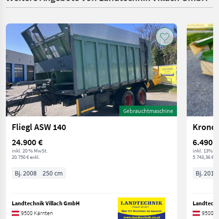
Gebrauchtmaschine
Fliegl ASW 140
Krone 
24.900 €
6.490 €
inkl. 20 % MwSt.
inkl. 13% M
20.750 € exkl.
5.743,36 € ex
Bj. 2008
250 cm
Bj. 2012
Landtechnik Villach GmbH
Landtechn
9500 Kärnten
9500 K