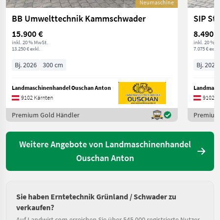
Neumaschine
BB Umwelttechnik Kammschwader
SIP St
15.900 €
8.490 €
inkl. 20 % MwSt.
inkl. 20 % 
13.250 € exkl.
7.075 € exkl.
Bj. 2026
300 cm
Bj. 2024
Landmaschinenhandel Ouschan Anton
Landmasc
9102 Kärnten
9102 K
Premium Gold Händler
Premium
Weitere Angebote von Landmaschinenhandel
Ouschan Anton
Sie haben Erntetechnik Grünland / Schwader zu
verkaufen?
Auf Landwirt.com erreichen Sie über 545.000 registrierte Nutzer.