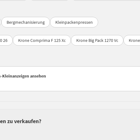
Bergmechanisierung
Kleinpackenpressen
0 26
Krone Comprima F 125 Xc
Krone Big Pack 1270 Vc
Krone
n-Kleinanzeigen ansehen
sen zu verkaufen?