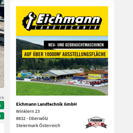
rk
Eichmann Landtechnik GmbH
n
Winklern 23
n
8832 - Oberwölz
Steiermark Österreich