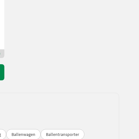
Preis auf Anfrage
Bj. 2016
Eichmann Landtechnik GmbH
8832 Steiermark
Premium Plus Händler
g
Ballenwagen
Ballentransporter