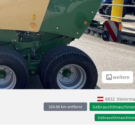
weitere
8832
Steierma
Gebrauchtmaschine
326.66 km entfernt
Gebrauchtmaschine