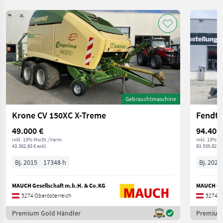
Gebrauchtmaschine
Krone CV 150XC X-Treme
Fendt 
49.000 €
94.400
inkl. 13% MwSt./Verm.
inkl. 13% M
43.362,83 € exkl.
83.539,82 € 
Bj. 2015
17348 h
Bj. 2023
MAUCH Gesellschaft m.b.H. & Co.KG
MAUCH Ges
5274 Oberösterreich
5274 O
Premium Gold Händler
Premium