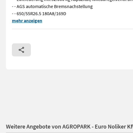
- - AGS automatische Bremsnachstellung
- - 650/55R26.5 180A8/169D
Neu Krampe Rambody 750 (AS 750) 22.000 kg Nutzlast, Premium-
mehr anzeigen
Weitere Angebote von AGROPARK - Euro Noliker Kf