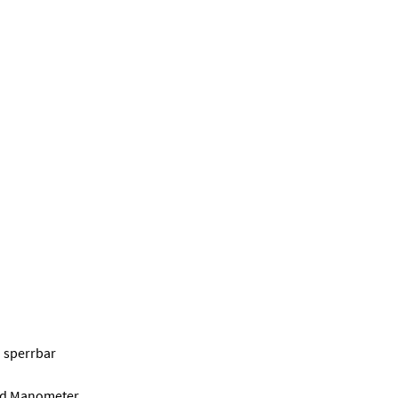
 sperrbar
 und Manometer