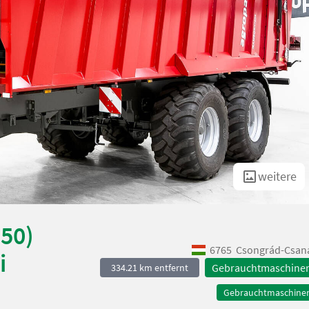
weitere
50)
6765
Csongrád-Csan
i
Gebrauchtmaschine
334.21 km entfernt
Gebrauchtmaschine