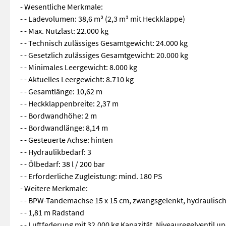
- Wesentliche Merkmale:
- - Ladevolumen: 38,6 m³ (2,3 m³ mit Heckklappe)
- - Max. Nutzlast: 22.000 kg
- - Technisch zulässiges Gesamtgewicht: 24.000 kg
- - Gesetzlich zulässiges Gesamtgewicht: 20.000 kg
- - Minimales Leergewicht: 8.000 kg
- - Aktuelles Leergewicht: 8.710 kg
- - Gesamtlänge: 10,62 m
- - Heckklappenbreite: 2,37 m
- - Bordwandhöhe: 2 m
- - Bordwandlänge: 8,14 m
- - Gesteuerte Achse: hinten
- - Hydraulikbedarf: 3
- - Ölbedarf: 38 l / 200 bar
- - Erforderliche Zugleistung: mind. 180 PS
- Weitere Merkmale:
- - BPW-Tandemachse 15 x 15 cm, zwangsgelenkt, hydraulisch
- - 1,81 m Radstand
- - Luftfederung mit 32.000 kg Kapazität, Niveauregelventil