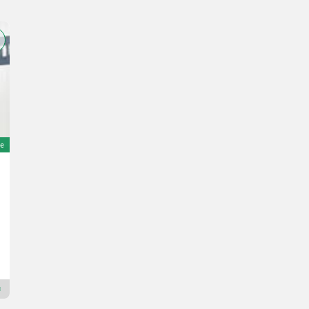
e
Krampe Rambody 680 (AS 680) UNUSED 20 ton capaci
Preis auf Anfrage
Bj. 2025
AGROPARK - Euro Noliker Kft.
6765 Csongrád-Csanád
Premium Plus Händler