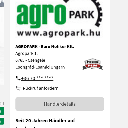
AGROPARK - Euro Noliker Kft.
Agropark 1.
6765 - Csengele
Csongrád-Csanád Ungarn
+36 70 *** ****
Rückruf anfordern
ád
Händlerdetails
n
Seit 20 Jahren Händler auf
n