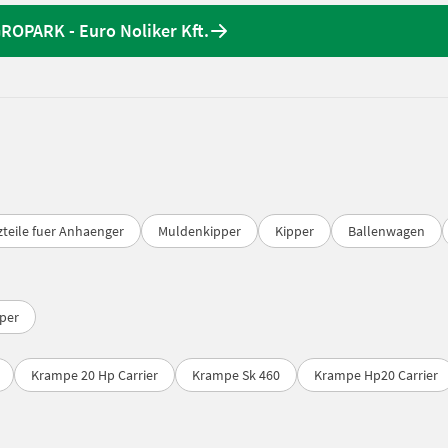
ROPARK - Euro Noliker Kft.
zteile fuer Anhaenger
Muldenkipper
Kipper
Ballenwagen
per
Krampe 20 Hp Carrier
Krampe Sk 460
Krampe Hp20 Carrier