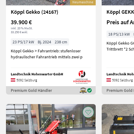
Neumaschine
Köppl Gekko (24167)
Köppl GEKK
39.900 €
Preis auf A
inkl. 20 % MwSt.
33.250 € exkl.
18 PS/13 kW
23 PS/17 kW
Bj. 2024
238 cm
Köppl Gekko G
Trittbrett *2 S
Köppl Gekko > Fahrantrieb: stufenloser
hydraulischer Fahrantrieb mittels zwei p
Landtechnik Hohenwarter GmbH
Landtechnik Ho
5092 Salzburg
5092 Salzburg
Premium Gold Händler
Premium Gold 