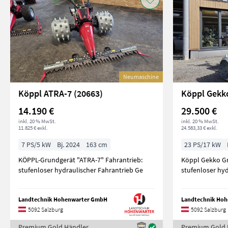
Neumaschine
Köppl ATRA-7 (20663)
Köppl Gekk
14.190 €
29.500 €
inkl. 20 % MwSt.
inkl. 20 % MwSt.
11.825 € exkl.
24.583,33 € exkl.
7 PS/5 kW
Bj. 2024
163 cm
23 PS/17 kW
KÖPPL-Grundgerät "ATRA-7" Fahrantrieb:
Köppl Gekko Grundgerät
stufenloser hydraulischer Fahrantrieb Ge
stufenloser hyd
Landtechnik Hohenwarter GmbH
Landtechnik Ho
5092 Salzburg
5092 Salzburg
Premium Gold Händler
Premium Gold 