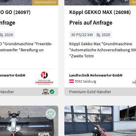
Neumaschine
Ne
O GO (26097)
Köppl GEKKO MAX (26098)
nfrage
Preis auf Anfrage
Bj. 2026
30 PS/22 kW
Bj. 2026
O *Grundmaschine *Freeride-
Köppl Gekko Max *Grundmaschine
cheinwerfer *Bereifung un
*Automatische Achsverschiebung 
*Zweite Totm
henwarter GmbH
Landtechnik Hohenwarter GmbH
5092 Salzburg
Händler
Premium Gold Händler