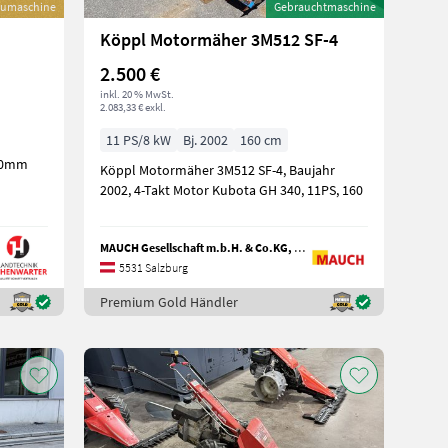
umaschine
Gebrauchtmaschine
Köppl Motormäher 3M512 SF-4
2.500 €
inkl. 20 % MwSt.
2.083,33 € exkl.
11 PS/8 kW
Bj. 2002
160 cm
300mm
Köppl Motormäher 3M512 SF-4, Baujahr
2002, 4-Takt Motor Kubota GH 340, 11PS, 160
MAUCH Gesellschaft m.b.H. & Co.KG, Eben
5531 Salzburg
Premium Gold Händler