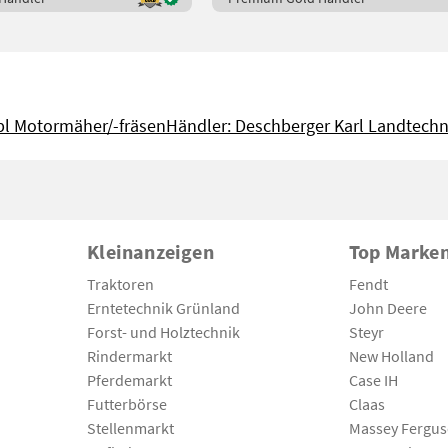
l Motormäher/-fräsen
Händler: Deschberger Karl Landtech
Kleinanzeigen
Top Marke
Traktoren
Fendt
Erntetechnik Grünland
John Deere
Forst- und Holztechnik
Steyr
Rindermarkt
New Holland
Pferdemarkt
Case IH
Futterbörse
Claas
Stellenmarkt
Massey Fergu