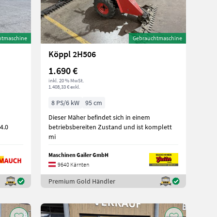
htmaschine
Gebrauchtmaschine
Köppl 2H506
1.690 €
inkl. 20 % MwSt.
1.408,33 € exkl.
8 PS/6 kW
95 cm
Dieser Mäher befindet sich in einem
4.0
betriebsbereiten Zustand und ist komplett
mi
Maschinen Gailer GmbH
9640 Kärnten
Premium Gold Händler