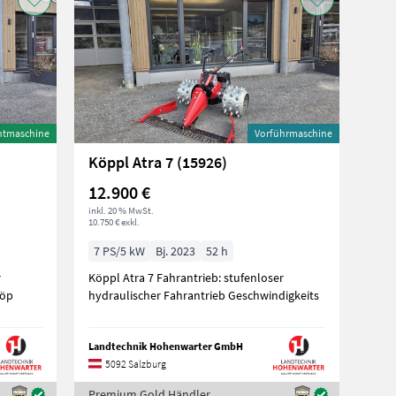
htmaschine
Vorführmaschine
Köppl Atra 7 (15926)
12.900 €
inkl. 20 % MwSt.
10.750 € exkl.
7 PS/5 kW
Bj. 2023
52 h
r
Köppl Atra 7 Fahrantrieb: stufenloser
 Köp
hydraulischer Fahrantrieb Geschwindigkeits
Landtechnik Hohenwarter GmbH
5092 Salzburg
Premium Gold Händler