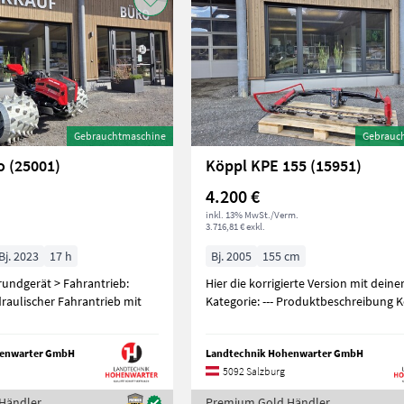
Gebrauchtmaschine
Gebrauc
o (25001)
Köppl KPE 155 (15951)
4.200 €
inkl. 13% MwSt./Verm.
3.716,81 € exkl.
Bj. 2023
17 h
Bj. 2005
155 cm
 > Fahrantrieb:
Hier die korrigierte Version mit deine
raulischer Fahrantrieb mit
Kategorie: --- Produktbeschreibung
henwarter GmbH
Landtechnik Hohenwarter GmbH
5092 Salzburg
Händler
Premium Gold Händler