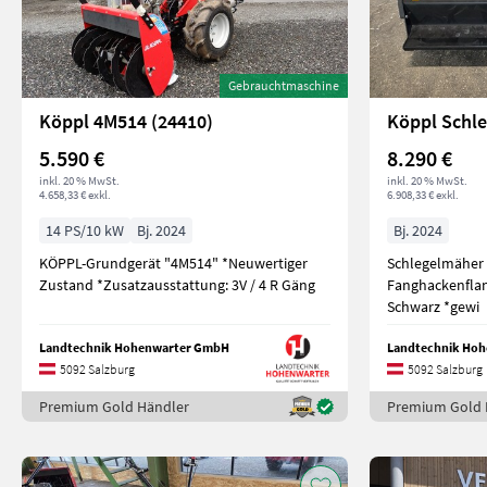
Gebrauchtmaschine
Köppl 4M514 (24410)
5.590 €
8.290 €
inkl. 20 % MwSt.
inkl. 20 % MwSt.
4.658,33 € exkl.
6.908,33 € exkl.
14 PS/10 kW
Bj. 2024
Bj. 2024
KÖPPL-Grundgerät "4M514" *Neuwertiger
Schlegelmäher SMK
Zustand *Zusatzausstattung: 3V / 4 R Gäng
Fanghackenflan
Schwarz *gewi
Landtechnik Hohenwarter GmbH
Landtechnik Ho
5092 Salzburg
5092 Salzburg
Premium Gold Händler
Premium Gold 