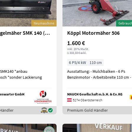
Neumaschine
Gebrauc
Köppl Schlegelmäher SMK 140 (26064)
Köppl Motormäher 506
1.600 €
inkl. 20 % MwSt.
1.333,33 € exkl.
6 PS/4 kW
110 cm
140 *anbau
Ausstattung: - Mulchbalken - 6 Ps
sch *sonder Lackierung
Benzinmotor - Arbeitsbreite 110 cm - 
henwarter GmbH
MAUCH Gesellschaft m.b.H. & Co.KG
5274 Oberösterreich
Händler
Premium Gold Händler