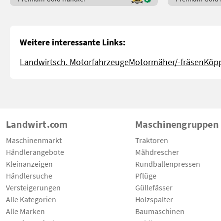
Weitere interessante Links:
Landwirtsch. Motorfahrzeuge
Motormäher/-fräsen
Köpp
Landwirt.com
Maschinengruppen
Maschinenmarkt
Traktoren
Händlerangebote
Mähdrescher
Kleinanzeigen
Rundballenpressen
Händlersuche
Pflüge
Versteigerungen
Güllefässer
Alle Kategorien
Holzspalter
Alle Marken
Baumaschinen