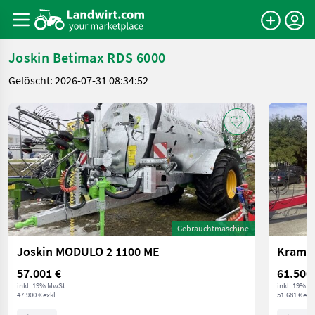
Joskin Betimax RDS 6000
Gelöscht: 2026-07-31 08:34:52
Gebrauchtmaschine
Joskin MODULO 2 1100 ME
Krampe
57.001 €
61.500
inkl. 19% MwSt
inkl. 19% M
47.900 € exkl.
51.681 € exkl