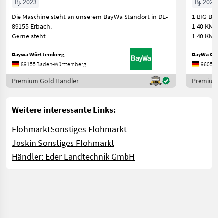
Bj. 2023
Bj. 2024
Die Maschine steht an unserem BayWa Standort in DE-
1 BIG BO
89155 Erbach.
1 40 KM-
Gerne steht
1 40 KM
Baywa Württemberg
BayWa GM
89155 Baden-Württemberg
96052 
Premium Gold Händler
Premium
Weitere interessante Links:
Flohmarkt
Sonstiges Flohmarkt
Joskin Sonstiges Flohmarkt
Händler: Eder Landtechnik GmbH