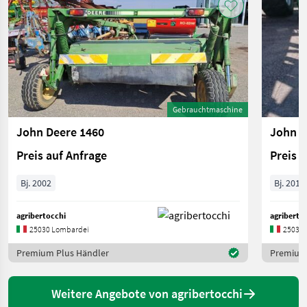
Gebrauchtmaschine
John Deere 1460
John D
Preis auf Anfrage
Preis 
Bj. 2002
Bj. 2010
agribertocchi
agriberto
25030 Lombardei
25030 
Premium Plus Händler
Premium 
Weitere Angebote von agribertocchi