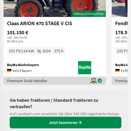
Gebrauchtmaschine
Claas ARION 470 STAGE V CIS
Fendt 
101.150 €
178.50
inkl. 19% MwSt
inkl. 19% M
85.000 € exkl.
150.000 € ex
155 PS/114 kW
Bj. 2024
375 h
235 PS/
BayWa Niederbayern
BayWa Mit
94315 Bayern
91550 
Premium Gold Händler
Premium
Sie haben Traktoren / Standard Traktoren zu
verkaufen?
Auf Landwirt.com erreichen Sie über 545.000 registrierte Nutzer.
Jetzt inserieren