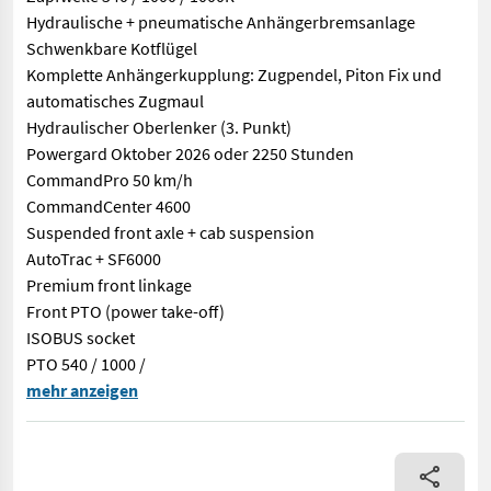
Hydraulische + pneumatische Anhängerbremsanlage
Schwenkbare Kotflügel
Komplette Anhängerkupplung: Zugpendel, Piton Fix und
automatisches Zugmaul
Hydraulischer Oberlenker (3. Punkt)
Powergard Oktober 2026 oder 2250 Stunden
CommandPro 50 km/h
CommandCenter 4600
Suspended front axle + cab suspension
AutoTrac + SF6000
Premium front linkage
Front PTO (power take-off)
ISOBUS socket
PTO 540 / 1000 /
CommandPro 50 km/h CommandCenter 4600 Gefederte Vorderachse
mehr anzeigen