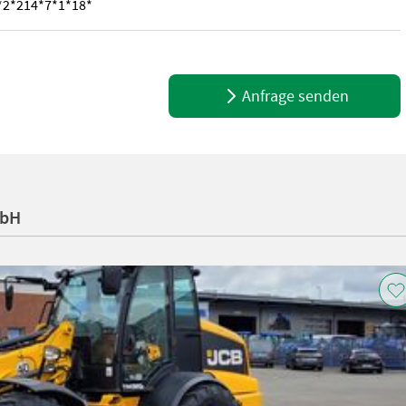
6*2*214*7*1*18*
age, LSD Selbstspeerdifferential, Hydraulische Schwingungsdämpf
Anfrage senden
mbH