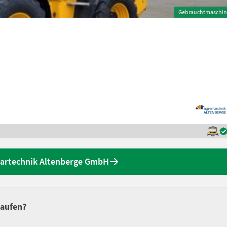
Gebrauchtmaschin
rartechnik Altenberge GmbH
kaufen?