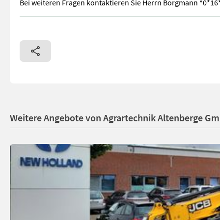
Bei weiteren Fragen kontaktieren Sie Herrn Borgmann *0*1
6-Gang Getriebe, ROPS/FOPS Kabine mit Heizung und Klimaanl
Weitere Angebote von Agrartechnik Altenberge G