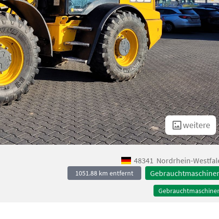
weitere
48341
Nordrhein-Westfal
Gebrauchtmaschine
1051.88 km entfernt
Gebrauchtmaschine