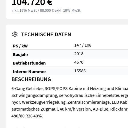
104.720 €
inkl. 19% MwSt
/ 88.000 € exkl. 19% MwSt
TECHNISCHE DATEN
147 / 108
PS / kW
2018
Baujahr
4570
Betriebsstunden
15586
Interne Nummer
BESCHREIBUNG
6-Gang Getriebe, ROPS/FOPS Kabine mit Heizung und Klimaan
Schwingungsdämpfung, servohydraulische Einhebelsteuergerä
hydr. Werkzeugverriegelung, Zentralschmieranlage, LED Kabi
automatisches Zugmaul, 40 km/h Version, AD-Blue, Rückfahr
480/80 R26 40%.