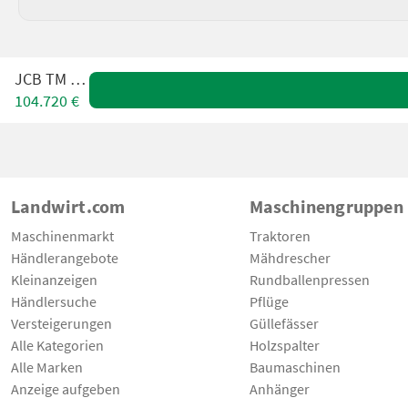
JCB TM 420
104.720 €
Landwirt.com
Maschinengruppen
Maschinenmarkt
Traktoren
Händlerangebote
Mähdrescher
Kleinanzeigen
Rundballenpressen
Händlersuche
Pflüge
Versteigerungen
Güllefässer
Alle Kategorien
Holzspalter
Alle Marken
Baumaschinen
Anzeige aufgeben
Anhänger