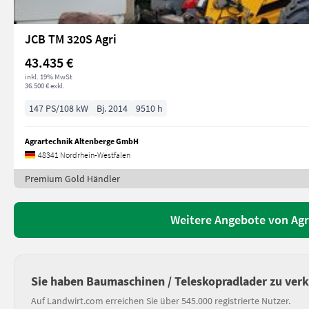
JCB TM 320S Agri
43.435 €
inkl. 19% MwSt
36.500 € exkl.
147 PS/108 kW
Bj. 2014
9510 h
Agrartechnik Altenberge GmbH
48341 Nordrhein-Westfalen
Premium Gold Händler
Weitere Angebote von Ag
Sie haben Baumaschinen / Teleskopradlader zu ver
Auf Landwirt.com erreichen Sie über 545.000 registrierte Nutzer.