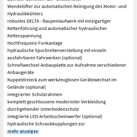
Wendelüfter zur automatischen Reinigung des Motor- und
Hydraulikkühlers
robustes DELTA - Raupenlaufwerk mit einzigartiger
Kettenführung und automatischer hydraulischer
Kettenspannung
Hochfrequenz-Funkanlage
hydraulische Spurbreitenverstellung mit einzeln
ausfahrbaren Fahrwerken (optional)
Schnellwechsel-Anbauplatte zur Aufnahme verschiedener
Anbaugeräte
Kuppeldreieck zum werkzeuglosen Gerätewechsel im
Gelände (optional)
integrierter Schutzrahmen
komplett geschlossene modernster Verkleidung
durchgehender Unterbodenschutz
integrierte LED-Arbeitsscheinwerfer (optional)
hydraulische Schraubkupplungen zur
IRUS DELTRAK 50V3 mit Tellermähwerk Doosan 3-Zylinder Common
mehr anzeigen