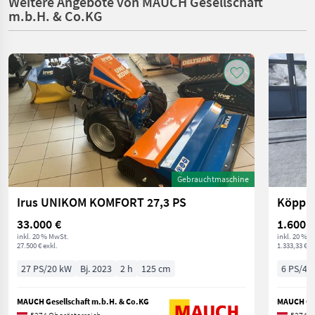
Weitere Angebote von MAUCH Gesellschaft
m.b.H. & Co.KG
Gebrauchtmaschine
Irus UNIKOM KOMFORT 27,3 PS
Köppl 
33.000 €
1.600 €
inkl. 20 % MwSt.
inkl. 20 % 
27.500 € exkl.
1.333,33 € ex
27 PS/20 kW
Bj. 2023
2 h
125 cm
6 PS/4 
MAUCH Gesellschaft m.b.H. & Co.KG
MAUCH Ges