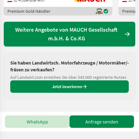
5274 Oberösterreich
5274 O
Premium Gold Händler
Premium
Weitere Angebote von MAUCH Gesellschaft
m.b.H. & Co.KG
Sie haben Landwirtsch. Motorfahrzeuge / Motormäher/-
fräsen zu verkaufen?
Auf Landwirt.com erreichen Sie über 545.000 registrierte Nutzer.
Jetzt inserieren
WhatsApp
Anfrage senden