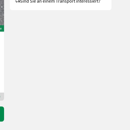
Sind Sie an einem Transport interessiert?
e
Fischer BV 3 180-260
5.850 €
MwSt nicht ausweisbar
Bj. 2021
111 h
260 cm
AgroComTech
8221 Steiermark
Premium Plus Händler