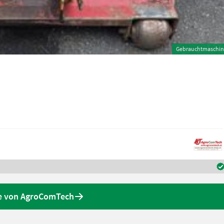
Gebrauchtmaschin
e von AgroComTech