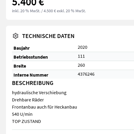
5.400 €
inkl. 20 % MwSt.
/ 4.500 € exkl. 20 % MwSt.
TECHNISCHE DATEN
2020
Baujahr
111
Betriebsstunden
260
Breite
4376246
Interne Nummer
BESCHREIBUNG
hydraulische Verschiebung
Drehbare Räder
Frontanbau auch für Heckanbau
540 U/min
TOP ZUSTAND
hydraulische Verschiebung Drehbare Räder Frontanbau au