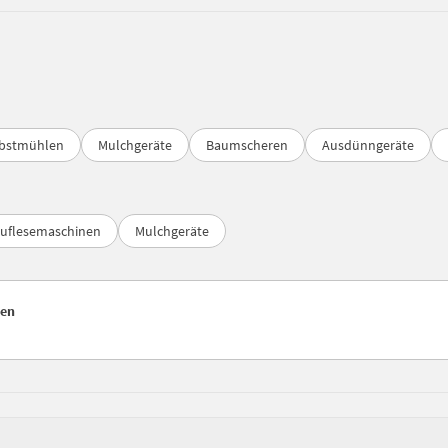
bstmühlen
Mulchgeräte
Baumscheren
Ausdünngeräte
auflesemaschinen
Mulchgeräte
hen