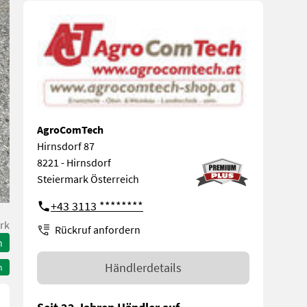
AgroComTech
Hirnsdorf 87
8221 - Hirnsdorf
Steiermark Österreich
+43 3113 ********
rk
Rückruf anfordern
n
Händlerdetails
n