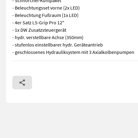
- Schnorchel-Kühlpaket
- Beleuchtungsset vorne (2x LED)
- Beleuchtung Fußraum (1x LED)
- 4er Satz LS-Grip Pro 12"
- 1x DW Zusatzsteuergerät
- hydr. verstellbare Achse (350mm)
- stufenlos einstellbarer hydr. Geräteantrieb
- geschlossenes Hydrauliksystem mit 3 Axialkolbenpumpen
Neuer Ibex G2P - 23 PS Briggs & Stratton Motor - Knickholm N