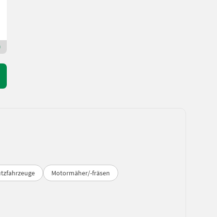
Zechmann Erich Landmaschinen-Portalbau
8961 Steiermark
Premium Plus Händler
utzfahrzeuge
Motormäher/-fräsen