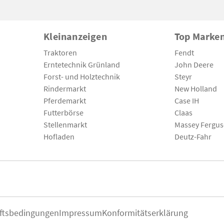
Kleinanzeigen
Top Marke
Traktoren
Fendt
Erntetechnik Grünland
John Deere
Forst- und Holztechnik
Steyr
Rindermarkt
New Holland
Pferdemarkt
Case IH
Futterbörse
Claas
Stellenmarkt
Massey Fergu
Hofladen
Deutz-Fahr
ftsbedingungen
Impressum
Konformitätserklärung