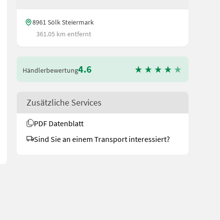
8961 Sölk Steiermark
361.05 km entfernt
4.6
Händlerbewertung
uchtung Fußraum (1x LED) - 4er Satz LS-Grip Pro 12&#34; - 1x DW Zu
Zusätzliche Services
PDF Datenblatt
Sind Sie an einem Transport interessiert?