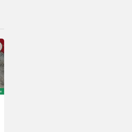
e
Rasant Super 90
10.900 €
inkl. 13% MwSt./Verm.
9.646,02 € exkl.
13 PS/10 kW
500 h
200 cm