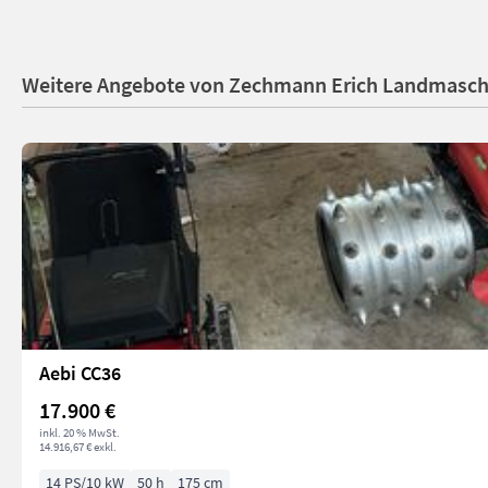
Weitere Angebote von Zechmann Erich Landmasch
Aebi CC36
17.900 €
inkl. 20 % MwSt.
14.916,67 € exkl.
14 PS/10 kW
50 h
175 cm