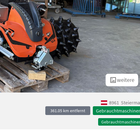
weitere
8961
Steierma
Gebrauchtmaschine
361.05 km entfernt
Gebrauchtmaschine