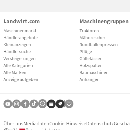
Landwirt.com
Maschinengruppen
Maschinenmarkt
Traktoren
Händlerangebote
Mähdrescher
Kleinanzeigen
Rundballenpressen
Händlersuche
Pflüge
Versteigerungen
Güllefässer
Alle Kategorien
Holzspalter
Alle Marken
Baumaschinen
Anzeige aufgeben
Anhänger
Über uns
Mediadaten
Cookie-Hinweise
Datenschutz
Geschä