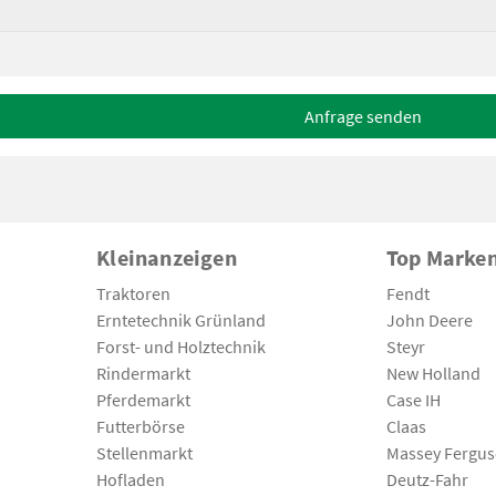
Anfrage senden
Kleinanzeigen
Top Marke
Traktoren
Fendt
Erntetechnik Grünland
John Deere
Forst- und Holztechnik
Steyr
Rindermarkt
New Holland
Pferdemarkt
Case IH
Futterbörse
Claas
Stellenmarkt
Massey Fergu
Hofladen
Deutz-Fahr