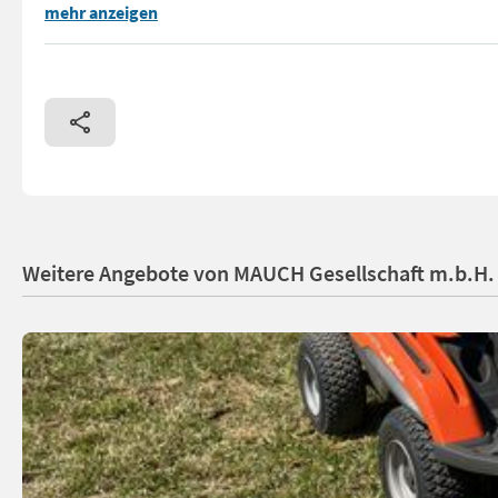
Husqvarna Rasentraktor TC238 TX NEU (Video zeigt TC242TX) -
mehr anzeigen
Weitere Angebote von MAUCH Gesellschaft m.b.H.