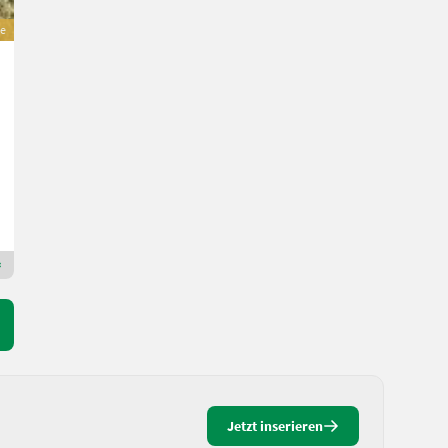
e
Husqvarna Rider P524 X EFI Allrad inkl. Mähdeck NEU
16.590 €
inkl. 20 % MwSt.
13.825 € exkl.
21 PS/15 kW
MAUCH Gesellschaft m.b.H. & Co.KG
5274 Oberösterreich
Premium Gold Händler
Jetzt inserieren