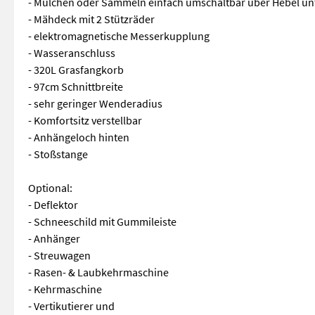
- Mulchen oder Sammeln einfach umschaltbar über Hebel un
- Mähdeck mit 2 Stützräder
- elektromagnetische Messerkupplung
- Wasseranschluss
- 320L Grasfangkorb
- 97cm Schnittbreite
- sehr geringer Wenderadius
- Komfortsitz verstellbar
- Anhängeloch hinten
- Stoßstange
Optional:
- Deflektor
- Schneeschild mit Gummileiste
- Anhänger
- Streuwagen
- Rasen- & Laubkehrmaschine
- Kehrmaschine
- Vertikutierer und