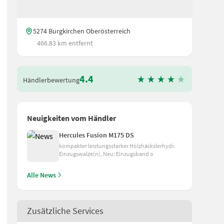
5274 Burgkirchen Oberösterreich
466.83 km entfernt
4.4
Händlerbewertung
Neuigkeiten vom Händler
Hercules Fusion M175 DS
kompakter leistungsstarker Holzhäckslerhydr.
Einzugswalze(n), Neu: Einzugsband o
Alle News
Zusätzliche Services