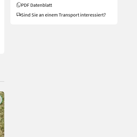
atgetriebe - Mulchen oder Sammeln einfach umschaltbar über Hebel 
PDF Datenblatt
Sind Sie an einem Transport interessiert?