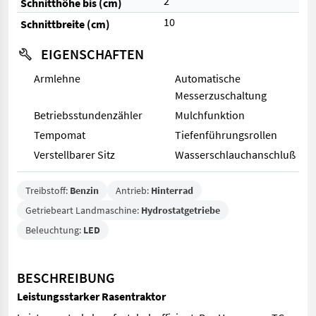
2
Schnitthöhe bis (cm)
10
Schnittbreite (cm)
EIGENSCHAFTEN
Armlehne
Automatische
Messerzuschaltung
Betriebsstundenzähler
Mulchfunktion
Tempomat
Tiefenführungsrollen
Verstellbarer Sitz
Wasserschlauchanschluß
Treibstoff:
Benzin
Antrieb:
Hinterrad
Getriebeart Landmaschine:
Hydrostatgetriebe
Beleuchtung:
LED
BESCHREIBUNG
Leistungsstarker Rasentraktor