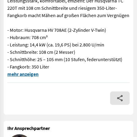
Leistungsstark, komfortabel, effizient: Der Husqvarna TC
220T mit 108 cm Schnittbreite und riesigem 350-Liter-
Fangkorb macht Mähen auf großen Flächen zum Vergnügen
- Motor: Husqvarna HV 708AE (2-Zylinder V-Twin)
- Hubraum: 708 cm³
- Leistung: 14,4 kW (ca. 19,6 PS) bei 2.800 U/min
- Schnittbreite: 108 cm (2 Messer)
- Schnitthöhe: 25 – 105 mm (10 Stufen, federunterstützt)
- Fangkorb: 350 Liter
Leistungsstark, komfortabel, effizient: Der Husqvarna TC 220T m
mehr anzeigen
Ihr Ansprechpartner