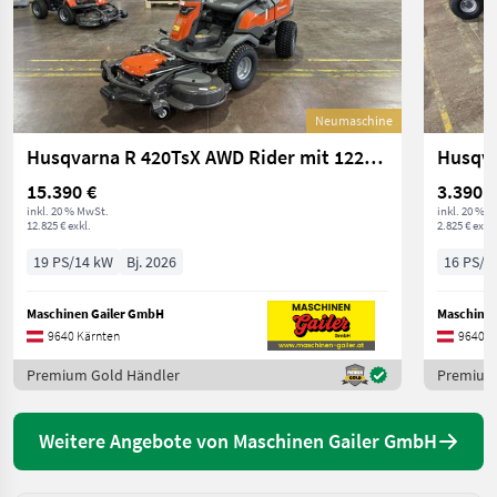
Neumaschine
Husqvarna R 420TsX AWD Rider mit 122cm Mähdeck
15.390 €
3.390 €
inkl. 20 % MwSt.
inkl. 20 % 
12.825 € exkl.
2.825 € exkl.
19 PS/14 kW
Bj. 2026
16 PS/1
Maschinen Gailer GmbH
Maschinen
9640 Kärnten
9640 K
Premium Gold Händler
Premium
Weitere Angebote von Maschinen Gailer GmbH