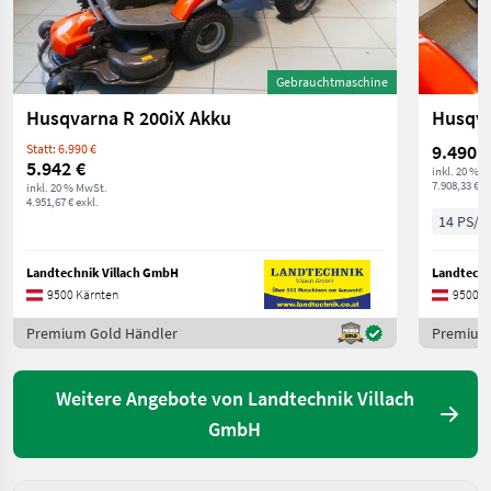
Gebrauchtmaschine
Husqvarna R 200iX Akku
Husqv
9.490 €
Statt: 6.990 €
5.942 €
inkl. 20 % 
7.908,33 € ex
inkl. 20 % MwSt.
4.951,67 € exkl.
14 PS/1
Landtechnik Villach GmbH
Landtechn
9500 Kärnten
9500 K
Premium Gold Händler
Premium
Weitere Angebote von Landtechnik Villach
GmbH