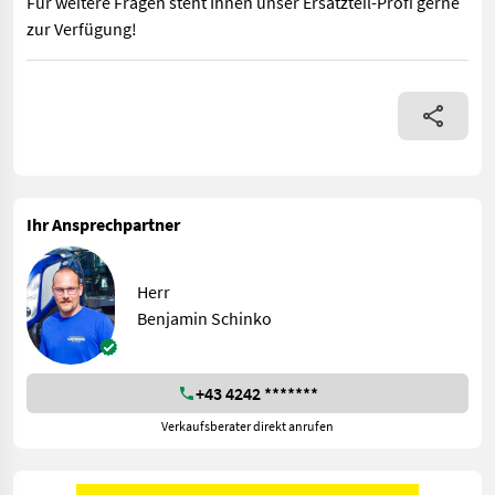
Für weitere Fragen steht Ihnen unser Ersatzteil-Profi gerne
zur Verfügung!
Husqvarna Rider 214Ts, 2-Zylinder-Motor 16PS, Knicklenkung mit
Ihr Ansprechpartner
Herr
Benjamin Schinko
+43 4242 *******
Verkaufsberater direkt anrufen