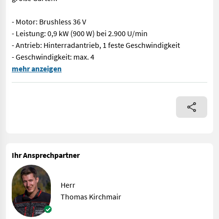
- Motor: Brushless 36 V
- Leistung: 0,9 kW (900 W) bei 2.900 U/min
- Antrieb: Hinterradantrieb, 1 feste Geschwindigkeit
- Geschwindigkeit: max. 4
Husqvarna LC 251iS – starker 51 cm Akku-Selbstfahrer mit 0,9 kW
mehr anzeigen
Ihr Ansprechpartner
Herr
Thomas Kirchmair