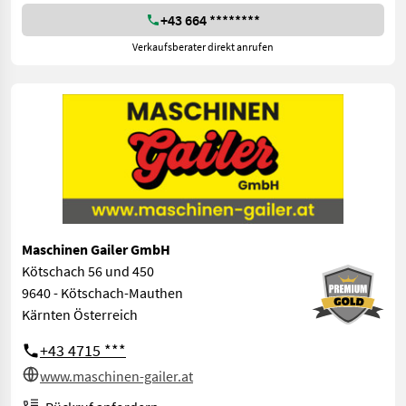
+43 664 ********
Verkaufsberater direkt anrufen
Maschinen Gailer GmbH
Kötschach 56 und 450
9640 - Kötschach-Mauthen
Kärnten Österreich
+43 4715 ***
www.maschinen-gailer.at