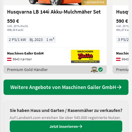
Neumaschine
Husqvarna LB 144i Akku-Mulchmäher Set
550 €
590 €
inkl. 20 % MwSt.
inkl. 20 % 
458,33 € exkl.
491,67 € exkl
2 PS/1 kW
Bj. 2023
1 m³
3 PS/2 
Maschinen Gailer GmbH
Maschinen
9640 Kärnten
9640 K
Premium Gold Händler
Premium
Weitere Angebote von Maschinen Gailer GmbH
Sie haben Haus und Garten / Rasenmäher zu verkaufen?
Auf Landwirt.com erreichen Sie über 545.000 registrierte Nutzer.
Jetzt inserieren