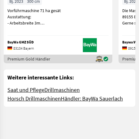
Bj. 2023
300 cm
Bj. 2024
Vorführmaschine 71 ha gesät
Die Masc
Ausstattung:
89155 Er
- Arbeitsbreite 3m
Gerne st
- 10 Kre
BayWa GMZ SÜD
Baywa Wü
83104 Bayern
89155 
Premium Gold Händler
Premium
Weitere interessante Links:
Saat und Pflege
Drillmaschinen
Horsch Drillmaschinen
Händler: BayWa Sauerlach