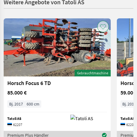
Weitere Angebote von Tatoli AS
Gebrauchtmaschine
Horsch Focus 6 TD
Horsch
85.000 €
59.000
Bj. 2017
600 cm
Bj. 2016
Tatoli AS
Tatoli AS
62207
62207
Premium Plus Händler
Premium 