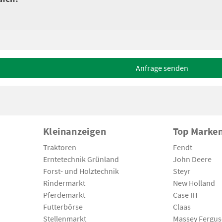
Anfrage senden
Kleinanzeigen
Top Marke
Traktoren
Fendt
Erntetechnik Grünland
John Deere
Forst- und Holztechnik
Steyr
Rindermarkt
New Holland
Pferdemarkt
Case IH
Futterbörse
Claas
Stellenmarkt
Massey Fergu