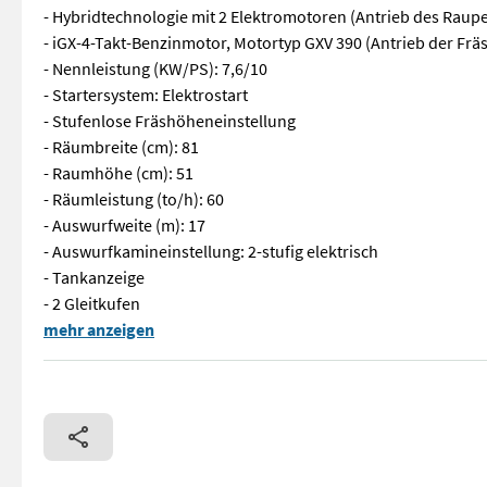
- Hybridtechnologie mit 2 Elektromotoren (Antrieb des Raup
- iGX-4-Takt-Benzinmotor, Motortyp GXV 390 (Antrieb der Fräs
- Nennleistung (KW/PS): 7,6/10
- Startersystem: Elektrostart
- Stufenlose Fräshöheneinstellung
- Räumbreite (cm): 81
- Raumhöhe (cm): 51
- Räumleistung (to/h): 60
- Auswurfweite (m): 17
- Auswurfkamineinstellung: 2-stufig elektrisch
- Tankanzeige
- 2 Gleitkufen
Sofort Verfügbar! // A131 // Honda HSS1380i Hybrid-Schneefrä
mehr anzeigen