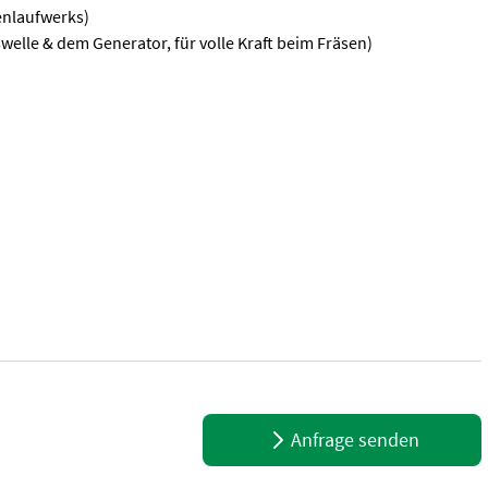
enlaufwerks)
welle & dem Generator, für volle Kraft beim Fräsen)
se. Ausstattung & Details: - Fahrwerk: Raupenlaufwerk - Hybridtechn
Anfrage senden