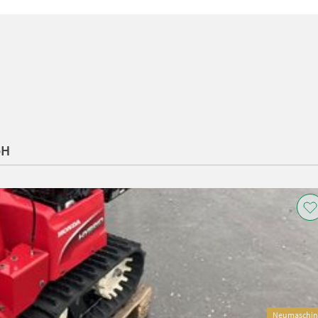
bH
Neumaschin