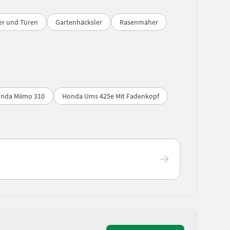
er und Türen
Gartenhäcksler
Rasenmäher
nda Miimo 310
Honda Ums 425e Mit Fadenkopf