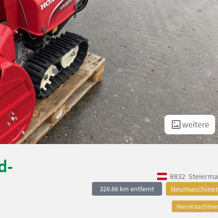
weitere
d-
8832
Steierma
Neumaschine
326.66 km entfernt
Neumaschine