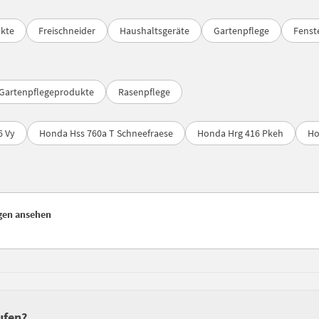
ukte
Freischneider
Haushaltsgeräte
Gartenpflege
Fenst
Gartenpflegeprodukte
Rasenpflege
6 Vy
Honda Hss 760a T Schneefraese
Honda Hrg 416 Pkeh
Ho
igen ansehen
ufen?