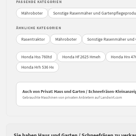
PASSENDE KATEGORIEN
Mähroboter
Sonstige Rasenmäher und Gartenpflegeprod
ÄHNLICHE KATEGORIEN
Rasentraktor
Mähroboter
Sonstige Rasenmäher und 
Honda Hss 760td
Honda Hf 2625 Hmeh
Honda Hrx 47
Honda Hrh 536 Hx
Auch von Privat: Haus und Garten / Schneefräsen-Kleinanze
Gebrauchte Maschinen von privaten Anbietern auf Landwirt.com
Sie haben Haus und Garten / Schneefräsen zu verka