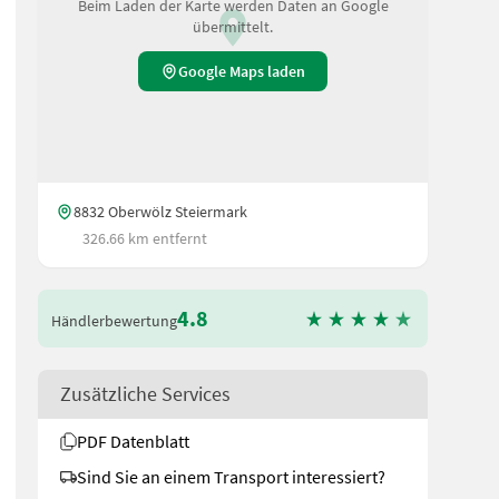
Beim Laden der Karte werden Daten an Google
übermittelt.
Google Maps laden
8832 Oberwölz Steiermark
326.66 km entfernt
4.8
Händlerbewertung
ologie mit 2 Elektromotoren (Antrieb des Raupenlaufwerks) - iGX-4-T
Zusätzliche Services
PDF Datenblatt
Sind Sie an einem Transport interessiert?