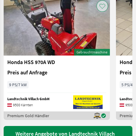
Gebrauchtmaschine
Honda HSS 970A WD
Honda 
Preis auf Anfrage
Preis 
9 PS/7 kW
5 PS/4 
Landtechnik Villach GmbH
Landtechn
9500 Kärnten
9500 K
Premium Gold Händler
Premium
Weitere Angebote von Landtechnik Villach