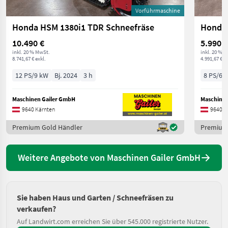
Vorführmaschine
Honda HSM 1380i1 TDR Schneefräse
Honda 
10.490 €
5.990 €
inkl. 20 % MwSt.
inkl. 20 % 
8.741,67 € exkl.
4.991,67 € ex
12 PS/9 kW
Bj. 2024
3 h
8 PS/6 
Maschinen Gailer GmbH
Maschinen
9640 Kärnten
9640 K
Premium Gold Händler
Premium
Weitere Angebote von Maschinen Gailer GmbH
Sie haben Haus und Garten / Schneefräsen zu
verkaufen?
Auf Landwirt.com erreichen Sie über 545.000 registrierte Nutzer.