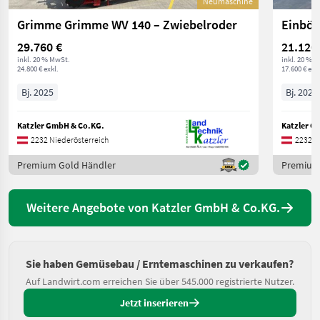
Neumaschine
Grimme Grimme WV 140 – Zwiebelroder
Einböc
29.760 €
21.120
inkl. 20 % MwSt.
inkl. 20 % 
24.800 € exkl.
17.600 € exkl
Bj. 2025
Bj. 2026
Katzler GmbH & Co.KG.
Katzler G
2232 Niederösterreich
2232 N
Premium Gold Händler
Premium
Weitere Angebote von Katzler GmbH & Co.KG.
Sie haben Gemüsebau / Erntemaschinen zu verkaufen?
Auf Landwirt.com erreichen Sie über 545.000 registrierte Nutzer.
Jetzt inserieren