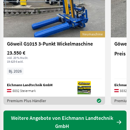
Neumaschine
Göweil G1015 3-Punkt Wickelmaschine
23.550 €
Preis 
inkl. 20 % MwSt.
19.625 € exkl.
Bj. 2026
Eichmann Landtechnik GmbH
Eichmann
8832 Steiermark
8832 S
Premium Plus Händler
Premium 
Weitere Angebote von Eichmann Landtechnik
GmbH